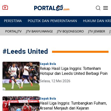
PERISTIWA
POLITIK DAN PEMERINTAHAN
HUKUM DAN KR
PORTALJTV
JTV BANYUWANGI
JTV BOJONEGORO
JTV JEMBER
#
Leeds United
Sepak Bola
Rekap Hasil Liga Inggris: Tottenham
Hotspur dan Leeds United Berbagi Poin
Selasa, 12 Mei 2026
Sepak Bola
Hasil Liga Inggris: Tumbangkan Fulham,
Arsenal Menjauh dari Kejaran