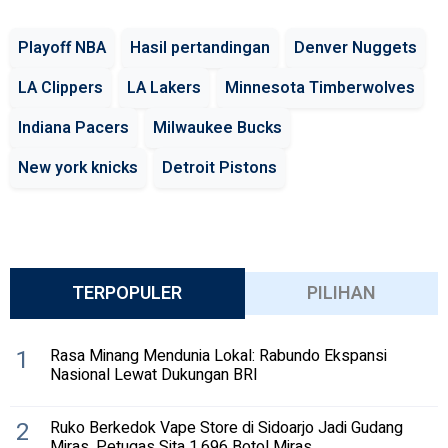
Playoff NBA
Hasil pertandingan
Denver Nuggets
LA Clippers
LA Lakers
Minnesota Timberwolves
Indiana Pacers
Milwaukee Bucks
New york knicks
Detroit Pistons
TERPOPULER
PILIHAN
1
Rasa Minang Mendunia Lokal: Rabundo Ekspansi
Nasional Lewat Dukungan BRI
2
Ruko Berkedok Vape Store di Sidoarjo Jadi Gudang
Miras, Petugas Sita 1.696 Botol Miras