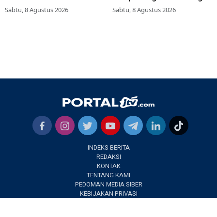
Simokerto Surabaya
Sabtu, 8 Agustus 2026
Sabtu, 8 Agustus 2026
INDEKS BERITA
REDAKSI
KONTAK
TENTANG KAMI
PEDOMAN MEDIA SIBER
KEBIJAKAN PRIVASI
✕
PORTALJTV.COM @2022 | All Right Reseverd