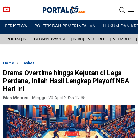
PERISTIWA
POLITIK DAN PEMERINTAHAN
HUKUM DAN KR
PORTALJTV
JTV BANYUWANGI
JTV BOJONEGORO
JTV JEMBER
Home
Basket
Drama Overtime hingga Kejutan di Laga
Perdana, Inilah Hasil Lengkap Playoff NBA
Hari Ini
Mas Memed
-
Minggu, 20 April 2025 12:35