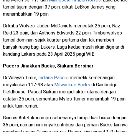
tampil tajam dengan 37 poin, diikuti LeBron James yang
menambahkan 19 poin.
Di kubu Wolves, Jaden McDaniels mencetak 25 poin, Naz
Reid 23 poin, dan Anthony Edwards 22 poin. Timberwolves
tampil dominan sejak kuarter pertama dan tak memberi
banyak ruang bagi Lakers. Laga kedua masih akan digelar di
kandang Lakers pada 23 April 2025 pagi WIB.
Pacers Jinakkan Bucks, Siakam Bersinar
Di Wilayah Timur,
Indiana Pacers
memetik kemenangan
meyakinkan 117-98 atas
Milwaukee Bucks
di Gainbridge
Fieldhouse. Pascal Siakam menjadi aktor utama dengan
catatan 25 poin, sementara Myles Turner menambah 19 poin
untuk tuan rumah.
Giannis Antetokounmpo sebenarnya tampil luar biasa dengan
36 poin, namun minimnya kontribusi dari pemain Bucks lainnya
membuat usaha Giannis sia-sia. Pacers kini unggul 1-0 dalam