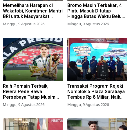
Memelihara Harapan di
Bromo Masih Terbakar, 4
Wakatobi, Komitmen Mantri
Pintu Masuk Ditutup
BRI untuk Masyarakat
Hingga Batas Waktu Belum
Bahari
Ditentukan
Minggu, 9 Agustus 2026
Minggu, 9 Agustus 2026
Raih Pemain Terbaik,
Transaksi Program Rejeki
Rivera Pede Bawa
Nomplok 5 Plaza Surabaya
Persebaya Tatap Musim
Tembus Rp 8 Miliar, Naik
2026-2027
57,2 Persen dari Tahun Lalu
Minggu, 9 Agustus 2026
Minggu, 9 Agustus 2026