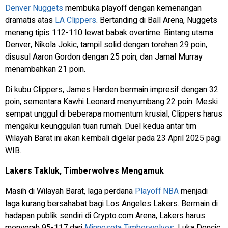
Denver Nuggets
membuka playoff dengan kemenangan
dramatis atas
LA Clippers
. Bertanding di Ball Arena, Nuggets
menang tipis 112-110 lewat babak overtime. Bintang utama
Denver, Nikola Jokic, tampil solid dengan torehan 29 poin,
disusul Aaron Gordon dengan 25 poin, dan Jamal Murray
menambahkan 21 poin.
Di kubu Clippers, James Harden bermain impresif dengan 32
poin, sementara Kawhi Leonard menyumbang 22 poin. Meski
sempat unggul di beberapa momentum krusial, Clippers harus
mengakui keunggulan tuan rumah. Duel kedua antar tim
Wilayah Barat ini akan kembali digelar pada 23 April 2025 pagi
WIB.
Lakers Takluk, Timberwolves Mengamuk
Masih di Wilayah Barat, laga perdana
Playoff NBA
menjadi
laga kurang bersahabat bagi Los Angeles Lakers. Bermain di
hadapan publik sendiri di Crypto.com Arena, Lakers harus
menyerah 95-117 dari
Minnesota Timberwolves
. Luka Doncic