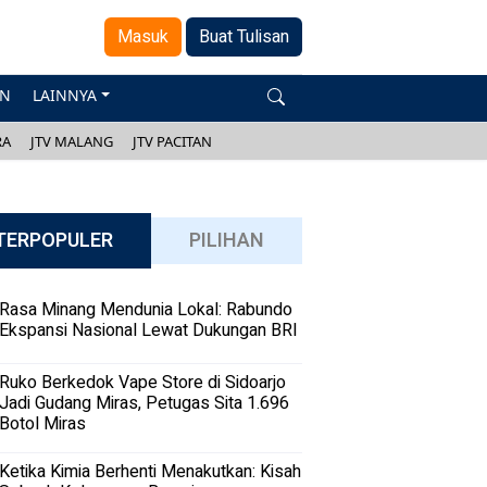
Masuk
Buat Tulisan
AN
LAINNYA
RA
JTV MALANG
JTV PACITAN
TERPOPULER
PILIHAN
Rasa Minang Mendunia Lokal: Rabundo
Ekspansi Nasional Lewat Dukungan BRI
Ruko Berkedok Vape Store di Sidoarjo
Jadi Gudang Miras, Petugas Sita 1.696
Botol Miras
Ketika Kimia Berhenti Menakutkan: Kisah