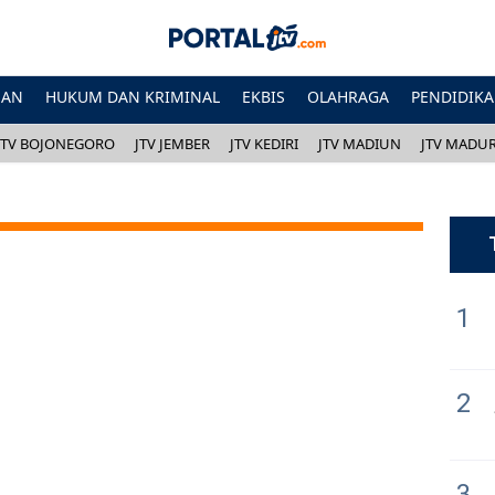
HAN
HUKUM DAN KRIMINAL
EKBIS
OLAHRAGA
PENDIDIK
JTV BOJONEGORO
JTV JEMBER
JTV KEDIRI
JTV MADIUN
JTV MADU
1
2
3