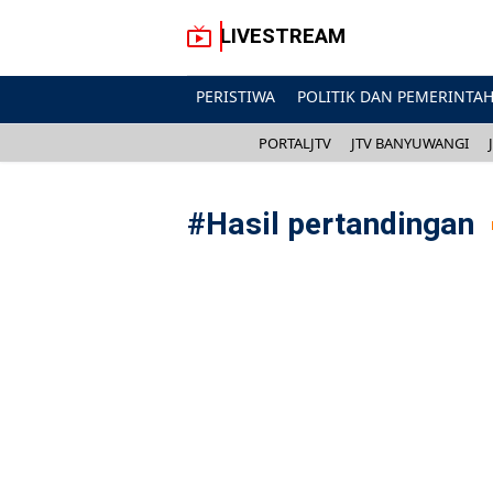
LIVESTREAM
PERISTIWA
POLITIK DAN PEMERINTA
PORTALJTV
JTV BANYUWANGI
#
Hasil pertandingan