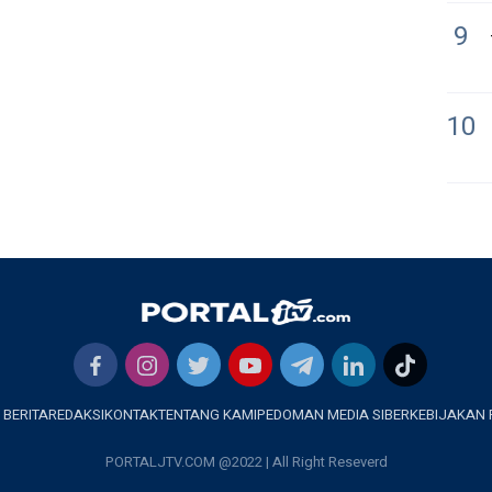
9
10
 BERITA
REDAKSI
KONTAK
TENTANG KAMI
PEDOMAN MEDIA SIBER
KEBIJAKAN 
PORTALJTV.COM @2022 | All Right Reseverd