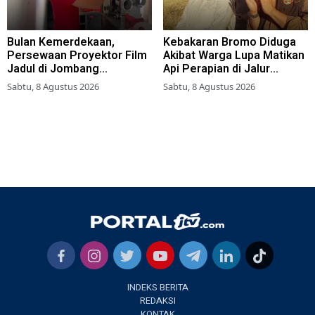
Bulan Kemerdekaan,
Kebakaran Bromo Diduga
Persewaan Proyektor Film
Akibat Warga Lupa Matikan
Jadul di Jombang
Api Perapian di Jalur
Meningkat
Tradisional
Sabtu, 8 Agustus 2026
Sabtu, 8 Agustus 2026
INDEKS BERITA
REDAKSI
KONTAK