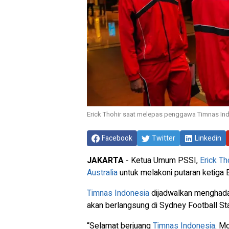
Erick Thohir saat melepas penggawa Timnas Ind
Facebook
Twitter
Linkedin
JAKARTA
- Ketua Umum PSSI,
Erick Th
Australia
untuk melakoni putaran ketiga
Timnas Indonesia
dijadwalkan menghad
akan berlangsung di Sydney Football St
“Selamat berjuang
Timnas Indonesia
. M