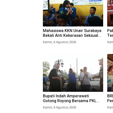
Mahasiswa KKN Unair Surabaya
Pab
Bekali Anti Kekerasan Seksual
Ter
pada Siswa SMK
Pe
Kamis, 6 Agustus 2026
Kam
Bupati Indah Amperawati
BRI
Gotong Royong Bersama PKL
Pe
Bersihkan Alun-Alun Lumajang
Per
Kamis, 6 Agustus 2026
Kam
Don