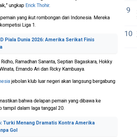
aik,” ungkap
Erick Thohir
.
9
8 pemain yang ikut rombongan dari Indonesia. Mereka
ompetisi Liga 1.
10
D Piala Dunia 2026: Amerika Serikat Finis
ua
y Ridho, Ramadhan Sananta, Septian Bagaskara, Hokky
inata, Ernando Ari dan Ricky Kambuaya.
nesia
jebolan klub luar negeri akan langsung bergabung
mastikan bahwa delapan pemain yang dibawa ke
p tampil dalam laga tanggal 20.
26: Turki Menang Dramatis Kontra Amerika
anpa Gol