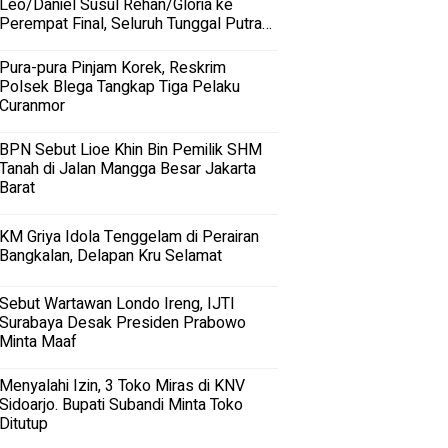
Leo/Daniel Susul Rehan/Gloria ke
Perempat Final, Seluruh Tunggal Putra
Terhenti
Pura-pura Pinjam Korek, Reskrim
Polsek Blega Tangkap Tiga Pelaku
Curanmor
BPN Sebut Lioe Khin Bin Pemilik SHM
Tanah di Jalan Mangga Besar Jakarta
Barat
KM Griya Idola Tenggelam di Perairan
Bangkalan, Delapan Kru Selamat
Sebut Wartawan Londo Ireng, IJTI
Surabaya Desak Presiden Prabowo
Minta Maaf
Menyalahi Izin, 3 Toko Miras di KNV
Sidoarjo. Bupati Subandi Minta Toko
Ditutup