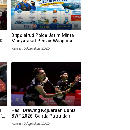
Ditpolairud Polda Jatim Minta
RD
Masyarakat Pesisir Waspada
Cuaca Ekstrem
Kamis, 6 Agustus 2026
an
i
Hasil Drawing Kejuaraan Dunia
f
BWF 2026: Ganda Putra dan
Putri Langsung Lolos Babak
Kamis, 6 Agustus 2026
Kedua, 6 Wakil Bertarung dari