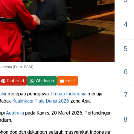
4
5
onesia (Foto: PSSI)
6
Pinterest
Whatsapp
Email
7
ohir
melepas penggawa
Timnas Indonesia
menuju
 Babak
Kualifikasi Piala Dunia 2026
zona Asia.
api
Australia
pada Kamis, 20 Maret 2026. Pertandingan
8
adium.
ohon doa dan dukungan seluruh masyarakat Indonesia