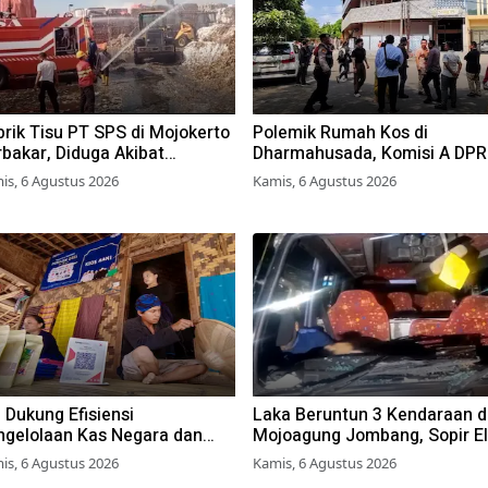
rik Tisu PT SPS di Mojokerto
Polemik Rumah Kos di
bakar, Diduga Akibat
Dharmahusada, Komisi A DP
mbakaran Lahan Tebu
Surabaya Desak Pemkot
is, 6 Agustus 2026
Kamis, 6 Agustus 2026
Terbitkan Perwali Perda Huni
Layak
 Dukung Efisiensi
Laka Beruntun 3 Kendaraan d
ngelolaan Kas Negara dan
Mojoagung Jombang, Sopir El
kuat Kredit Berkualitas demi
Sempat Terjepit Kemudi
is, 6 Agustus 2026
Kamis, 6 Agustus 2026
gkrak Sektor Riil