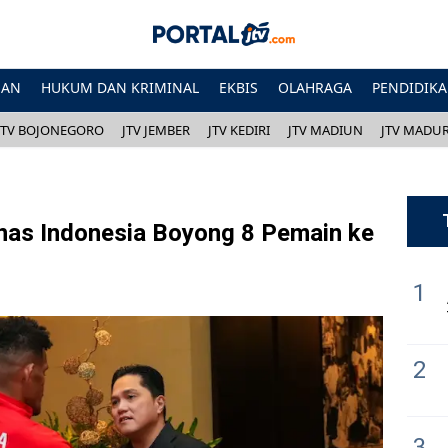
HAN
HUKUM DAN KRIMINAL
EKBIS
OLAHRAGA
PENDIDIK
JTV BOJONEGORO
JTV JEMBER
JTV KEDIRI
JTV MADIUN
JTV MADU
mnas Indonesia Boyong 8 Pemain ke
1
2
3