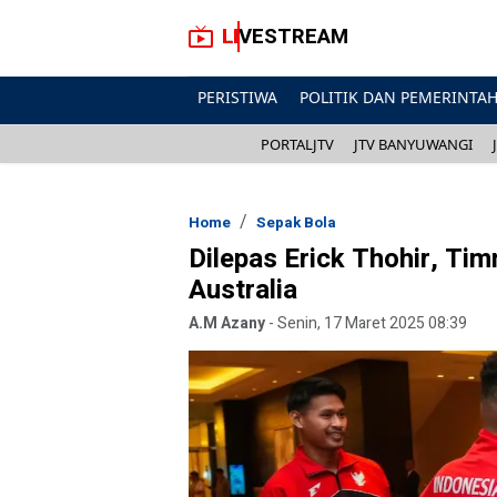
LIVESTREAM
PERISTIWA
POLITIK DAN PEMERINTA
PORTALJTV
JTV BANYUWANGI
Home
Sepak Bola
Dilepas Erick Thohir, Ti
Australia
A.M Azany
-
Senin, 17 Maret 2025 08:39