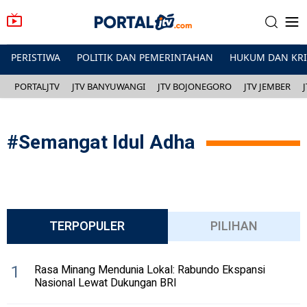
PERISTIWA
POLITIK DAN PEMERINTAHAN
HUKUM DAN KR
PORTALJTV
JTV BANYUWANGI
JTV BOJONEGORO
JTV JEMBER
#
Semangat Idul Adha
TERPOPULER
PILIHAN
1
Rasa Minang Mendunia Lokal: Rabundo Ekspansi
Nasional Lewat Dukungan BRI