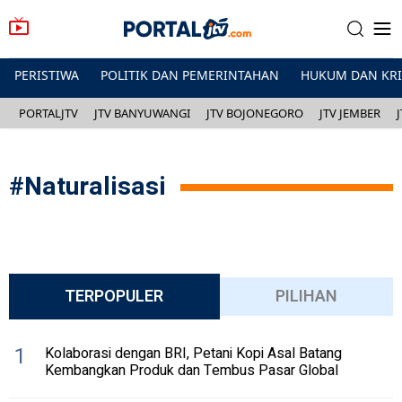
PERISTIWA
POLITIK DAN PEMERINTAHAN
HUKUM DAN KR
PORTALJTV
JTV BANYUWANGI
JTV BOJONEGORO
JTV JEMBER
#
Naturalisasi
TERPOPULER
PILIHAN
1
Kolaborasi dengan BRI, Petani Kopi Asal Batang
Kembangkan Produk dan Tembus Pasar Global