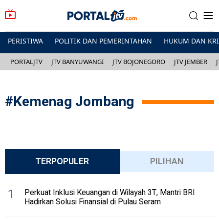
PERISTIWA
POLITIK DAN PEMERINTAHAN
HUKUM DAN KR
PORTALJTV
JTV BANYUWANGI
JTV BOJONEGORO
JTV JEMBER
#
Kemenag Jombang
TERPOPULER
PILIHAN
1
Perkuat Inklusi Keuangan di Wilayah 3T, Mantri BRI
Hadirkan Solusi Finansial di Pulau Seram