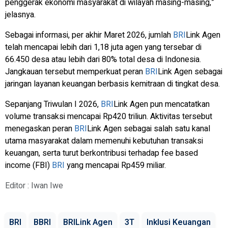
penggerak ekonomi masyarakat di wilayah masing-masing,”
jelasnya.
Sebagai informasi, per akhir Maret 2026, jumlah
BRI
Link Agen
telah mencapai lebih dari 1,18 juta agen yang tersebar di
66.450 desa atau lebih dari 80% total desa di Indonesia.
Jangkauan tersebut memperkuat peran
BRI
Link Agen sebagai
jaringan layanan keuangan berbasis kemitraan di tingkat desa.
Sepanjang Triwulan I 2026,
BRI
Link Agen pun mencatatkan
volume transaksi mencapai Rp420 triliun. Aktivitas tersebut
menegaskan peran
BRI
Link Agen sebagai salah satu kanal
utama masyarakat dalam memenuhi kebutuhan transaksi
keuangan, serta turut berkontribusi terhadap fee based
income (FBI)
BRI
yang mencapai Rp459 miliar.
Editor : Iwan Iwe
BRI
BBRI
BRILink Agen
3T
Inklusi Keuangan