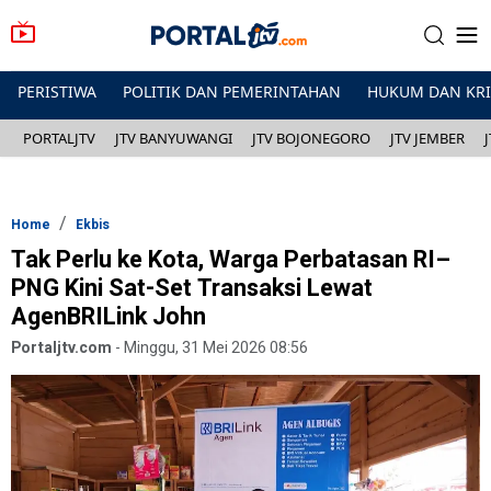
PERISTIWA
POLITIK DAN PEMERINTAHAN
HUKUM DAN KR
PORTALJTV
JTV BANYUWANGI
JTV BOJONEGORO
JTV JEMBER
Home
Ekbis
Tak Perlu ke Kota, Warga Perbatasan RI–
PNG Kini Sat-Set Transaksi Lewat
AgenBRILink John
Portaljtv.com
-
Minggu, 31 Mei 2026 08:56