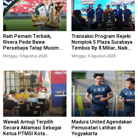
Raih Pemain Terbaik,
Transaksi Program Rejeki
Rivera Pede Bawa
Nomplok 5 Plaza Surabaya
Persebaya Tatap Musim
Tembus Rp 8 Miliar, Naik
2026-2027
57,2 Persen dari Tahun Lalu
Minggu, 9 Agustus 2026
Minggu, 9 Agustus 2026
Wawali Armuji Terpilih
Madura United Agendakan
Secara Aklamasi Sebagai
Pemusatan Latihan di
Ketua PTMSI Kota
Yogyakarta