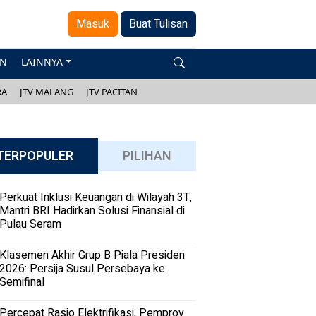
Masuk
Buat Tulisan
AN
LAINNYA
RA
JTV MALANG
JTV PACITAN
TERPOPULER
PILIHAN
Perkuat Inklusi Keuangan di Wilayah 3T,
Mantri BRI Hadirkan Solusi Finansial di
Pulau Seram
Klasemen Akhir Grup B Piala Presiden
2026: Persija Susul Persebaya ke
Semifinal
Percepat Rasio Elektrifikasi, Pemprov