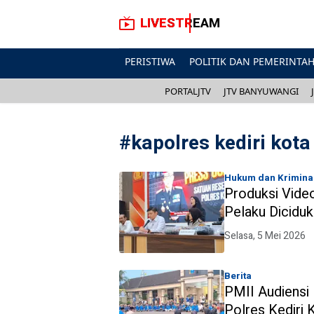
LIVESTREAM
PERISTIWA
POLITIK DAN PEMERINTA
PORTALJTV
JTV BANYUWANGI
#
kapolres kediri kota
Hukum dan Krimina
Produksi Video
Pelaku Diciduk
Selasa, 5 Mei 2026
Berita
PMII Audiensi
Polres Kediri 