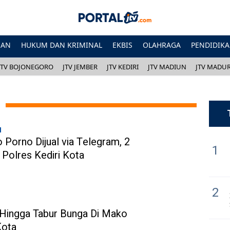
HAN
HUKUM DAN KRIMINAL
EKBIS
OLAHRAGA
PENDIDIK
JTV BOJONEGORO
JTV JEMBER
JTV KEDIRI
JTV MADIUN
JTV MADU
l
 Porno Dijual via Telegram, 2
1
 Polres Kediri Kota
2
 Hingga Tabur Bunga Di Mako
Kota