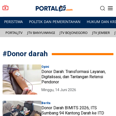
PERISTIWA
POLITIK DAN PEMERINTAHAN
HUKUM DAN KR
PORTALJTV
JTV BANYUWANGI
JTV BOJONEGORO
JTV JEMBER
#
Donor darah
Opini
Donor Darah: Transformasi Layanan,
Digitalisasi, dan Tantangan Retensi
Pendonor
Minggu, 14 Juni 2026
Berita
Donor Darah BIMITS 2026, ITS
Sumbang 94 Kantong Darah ke ITD