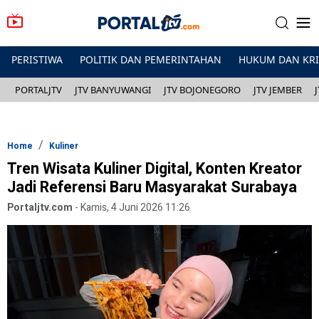
PERISTIWA
POLITIK DAN PEMERINTAHAN
HUKUM DAN KR
PORTALJTV
JTV BANYUWANGI
JTV BOJONEGORO
JTV JEMBER
Home
Kuliner
Tren Wisata Kuliner Digital, Konten Kreator
Jadi Referensi Baru Masyarakat Surabaya
Portaljtv.com
-
Kamis, 4 Juni 2026 11:26