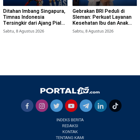
Ditahan Imbang Singapura,
Gebrakan BRI Peduli di
Timnas Indonesia
Sleman: Perkuat Layanan
Tersingkir dari Ajang Piala
Kesehatan Ibu dan Anak
AFF 2026
Lewat Program Desa
Sabtu, 8 Agustus 2026
Sabtu, 8 Agustus 2026
Brilian 1000 HPK
INDEKS BERITA
REDAKSI
KONTAK
TENTANG KAMI