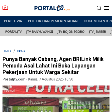
PERISTIWA
POLITIK DAN PEMERINTAHAN
HUKUM DAN KR
PORTALJTV
JTV BANYUWANGI
JTV BOJONEGORO
JTV JEMBER
Home
Ekbis
Punya Banyak Cabang, Agen BRILink Milik
Pemuda Asal Lahat Ini Buka Lapangan
Pekerjaan Untuk Warga Sekitar
Portaljtv.com
-
Kamis, 7 Agustus 2025 16:50