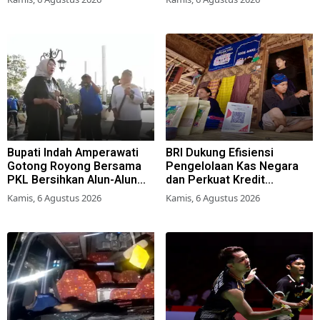
Perda Hunian Layak
Bupati Indah Amperawati
BRI Dukung Efisiensi
Gotong Royong Bersama
Pengelolaan Kas Negara
PKL Bersihkan Alun-Alun
dan Perkuat Kredit
Lumajang
Berkualitas demi Dongkrak
Kamis, 6 Agustus 2026
Kamis, 6 Agustus 2026
Sektor Riil