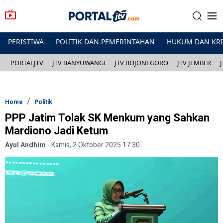
PERISTIWA
POLITIK DAN PEMERINTAHAN
HUKUM DAN KR
PORTALJTV
JTV BANYUWANGI
JTV BOJONEGORO
JTV JEMBER
Home
Politik
PPP Jatim Tolak SK Menkum yang Sahkan
Mardiono Jadi Ketum
Ayul Andhim
-
Kamis, 2 Oktober 2025 17:30