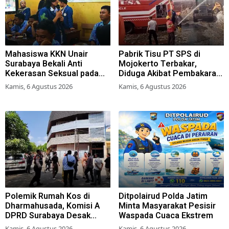
Mahasiswa KKN Unair
Pabrik Tisu PT SPS di
Surabaya Bekali Anti
Mojokerto Terbakar,
Kekerasan Seksual pada
Diduga Akibat Pembakaran
Siswa SMK
Lahan Tebu
Kamis, 6 Agustus 2026
Kamis, 6 Agustus 2026
Polemik Rumah Kos di
Ditpolairud Polda Jatim
Dharmahusada, Komisi A
Minta Masyarakat Pesisir
DPRD Surabaya Desak
Waspada Cuaca Ekstrem
Pemkot Terbitkan Perwali
Kamis, 6 Agustus 2026
Kamis, 6 Agustus 2026