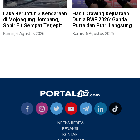
Laka Beruntun 3 Kendaraan
Hasil Drawing Kejuaraan
di Mojoagung Jombang,
Dunia BWF 2026: Ganda
Sopir Elf Sempat Terjepit
Putra dan Putri Langsung
Kemudi
Lolos Babak Kedua, 6 Wakil
Kamis, 6 Agustus 2026
Kamis, 6 Agustus 2026
Bertarung dari Awal
INDEKS BERITA
REDAKSI
KONTAK