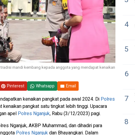
4
5
radisi mandi kembang kepada anggota yang mendapat kenaikan
6
Pinterest
Whatsapp
Email
7
endapatkan kenaikan pangkat pada awal 2024. Di
Polres
kenaikan pangkat satu tingkat lebih tinggi.
Upacara
ngan apel
Polres Nganjuk
, Rabu (3/12/2023) pagi.
8
lres Nganjuk, AKBP Muhammad, dan dihadiri para
 anggota
Polres Nganjuk
dan Bhayangkari. Dalam