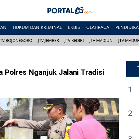
HAN
HUKUM DAN KRIMINAL
EKBIS
OLAHRAGA
PENDIDIK
JTV BOJONEGORO
JTV JEMBER
JTV KEDIRI
JTV MADIUN
JTV MADU
 Polres Nganjuk Jalani Tradisi
1
2
3