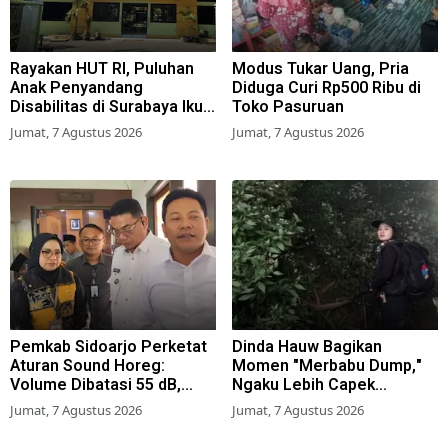
Rayakan HUT RI, Puluhan
Modus Tukar Uang, Pria
Anak Penyandang
Diduga Curi Rp500 Ribu di
Disabilitas di Surabaya Ikuti
Toko Pasuruan
Beragam Lomba
Jumat, 7 Agustus 2026
Jumat, 7 Agustus 2026
Pemkab Sidoarjo Perketat
Dinda Hauw Bagikan
Aturan Sound Horeg:
Momen "Merbabu Dump,"
Volume Dibatasi 55 dB,
Ngaku Lebih Capek
Wajib Kantongi Izin
Dibanding Gunung Sumbing
Jumat, 7 Agustus 2026
Jumat, 7 Agustus 2026