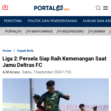
PERISTIWA
POLITIK DAN PEMERINTAHAN
HUKUM DAN KR
PORTALJTV
JTV BANYUWANGI
JTV BOJONEGORO
JTV JEMBER
Home
Sepak Bola
Liga 2: Persela Siap Raih Kemenangan Saat
Jamu Deltras FC
A.M Azany
-
Sabtu, 7 September 2024 17:55