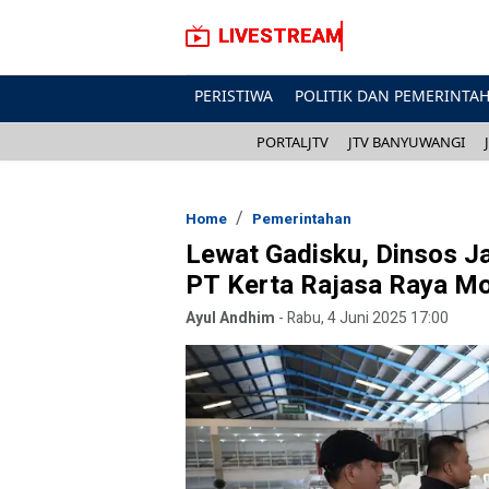
LIVESTREAM
PERISTIWA
POLITIK DAN PEMERINTA
PORTALJTV
JTV BANYUWANGI
Home
Pemerintahan
Lewat Gadisku, Dinsos Jat
PT Kerta Rajasa Raya Mo
Ayul Andhim
-
Rabu, 4 Juni 2025 17:00