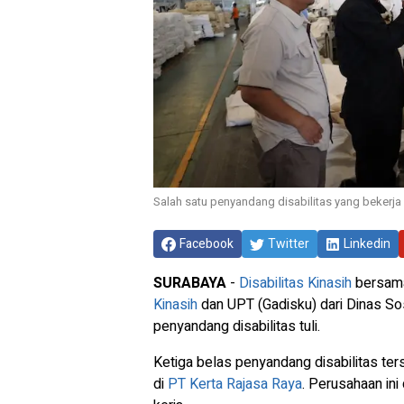
Salah satu penyandang disabilitas yang bekerja 
Facebook
Twitter
Linkedin
SURABAYA
-
Disabilitas Kinasih
bersama
Kinasih
dan UPT (Gadisku) dari Dinas Sos
penyandang disabilitas tuli.
Ketiga belas penyandang disabilitas ters
di
PT Kerta Rajasa Raya
. Perusahaan ini