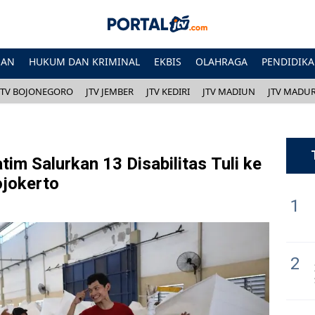
HAN
HUKUM DAN KRIMINAL
EKBIS
OLAHRAGA
PENDIDIK
JTV BOJONEGORO
JTV JEMBER
JTV KEDIRI
JTV MADIUN
JTV MADU
im Salurkan 13 Disabilitas Tuli ke
jokerto
1
2