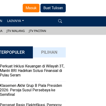
Masuk
Buat Tulisan
AN
LAINNYA
RA
JTV MALANG
JTV PACITAN
TERPOPULER
PILIHAN
Perkuat Inklusi Keuangan di Wilayah 3T,
Mantri BRI Hadirkan Solusi Finansial di
Pulau Seram
Klasemen Akhir Grup B Piala Presiden
2026: Persija Susul Persebaya ke
Semifinal
Percepat Rasio Elektrifikasi, Pemprov