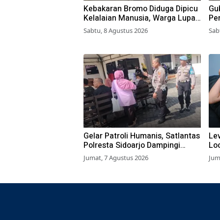
Kebakaran Bromo Diduga Dipicu
Gub
Kelalaian Manusia, Warga Lupa
Pe
Matikan Api Perapian di Jalur
di
Sabtu, 8 Agustus 2026
Sab
Tradisional
Gelar Patroli Humanis, Satlantas
Lev
Polresta Sidoarjo Dampingi
Lo
Wajib Pajak di Samsat
BL
Jumat, 7 Agustus 2026
Jum