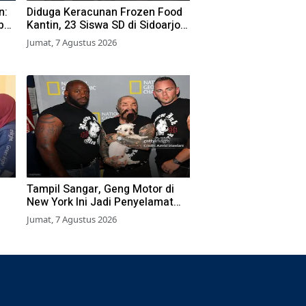
n:
Diduga Keracunan Frozen Food
bu
Kantin, 23 Siswa SD di Sidoarjo
a
Dilarikan ke RS
Jumat, 7 Agustus 2026
Tampil Sangar, Geng Motor di
New York Ini Jadi Penyelamat
Hewan Terlantar
Jumat, 7 Agustus 2026