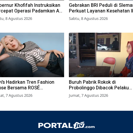
ernur Khofifah Instruksikan
Gebrakan BRI Peduli di Slema
rcepat Operasi Padamkan Api
Perkuat Layanan Kesehatan I
 Wisata Bromo
dan Anak Lewat Program Des
tu, 8 Agustus 2026
Sabtu, 8 Agustus 2026
Brilian 1000 HPK
i’s Hadirkan Tren Fashion
Buruh Pabrik Rokok di
ose Bersama ROSÉ
Probolinggo Dibacok Pelaku
ACKPINK
Begal, Motor dan Tas Amblas
at, 7 Agustus 2026
Jumat, 7 Agustus 2026