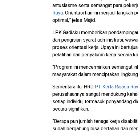
antusiasme serta semangat para pekerj
Raya
. Orientasi hari ini menjadi langka
optimal,” jelas Majid.
LPK Gadisku memberikan pendampingan me
dari pengisian syarat administrasi, wawa
proses orientasi kerja. Upaya ini bertu
pelatihan dan penyaluran kerja secara k
“Program ini mencerminkan semangat ink
masyarakat dalam menciptakan lingkunga
Sementara itu, HRD
PT Kerta Rajasa Ra
perusahaannya sangat mendukung kehadira
setiap individu, termasuk penyandang dis
secara signifikan.
“Berapa pun jumlah tenaga kerja disabil
sudah bergabung bisa bertahan dan meras