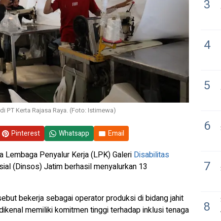
3
4
5
di PT Kerta Rajasa Raya. (Foto: Istimewa)
6
Pinterest
Whatsapp
Email
 Lembaga Penyalur Kerja (LPK) Galeri
Disabilitas
7
ial (Dinsos) Jatim berhasil menyalurkan 13
ebut bekerja sebagai operator produksi di bidang jahit
8
 dikenal memiliki komitmen tinggi terhadap inklusi tenaga