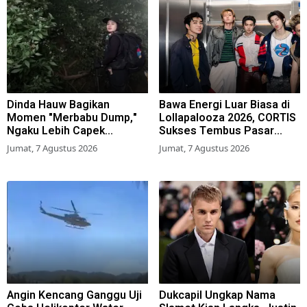
Dinda Hauw Bagikan
Bawa Energi Luar Biasa di
Momen "Merbabu Dump,"
Lollapalooza 2026, CORTIS
Ngaku Lebih Capek
Sukses Tembus Pasar
Dibanding Gunung Sumbing
Musik Global
Jumat, 7 Agustus 2026
Jumat, 7 Agustus 2026
Angin Kencang Ganggu Uji
Dukcapil Ungkap Nama