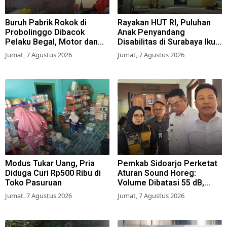
Buruh Pabrik Rokok di
Rayakan HUT RI, Puluhan
Probolinggo Dibacok
Anak Penyandang
Pelaku Begal, Motor dan
Disabilitas di Surabaya Ikuti
Tas Amblas
Beragam Lomba
Jumat, 7 Agustus 2026
Jumat, 7 Agustus 2026
Modus Tukar Uang, Pria
Pemkab Sidoarjo Perketat
Diduga Curi Rp500 Ribu di
Aturan Sound Horeg:
Toko Pasuruan
Volume Dibatasi 55 dB,
Wajib Kantongi Izin
Jumat, 7 Agustus 2026
Jumat, 7 Agustus 2026