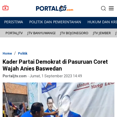
PERISTIWA
POLITIK DAN PEMERINTAHAN
HUKUM DAN KR
PORTALJTV
JTV BANYUWANGI
JTV BOJONEGORO
JTV JEMBER
Home
Politik
Kader Partai Demokrat di Pasuruan Coret
Wajah Anies Baswedan
Portaljtv.com
-
Jumat, 1 September 2023 14:49