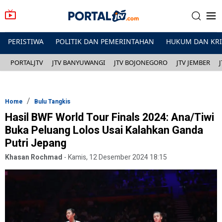
PERISTIWA
POLITIK DAN PEMERINTAHAN
HUKUM DAN KR
PORTALJTV
JTV BANYUWANGI
JTV BOJONEGORO
JTV JEMBER
Home
Bulu Tangkis
Hasil BWF World Tour Finals 2024: Ana/Tiwi
Buka Peluang Lolos Usai Kalahkan Ganda
Putri Jepang
Khasan Rochmad
-
Kamis, 12 Desember 2024 18:15