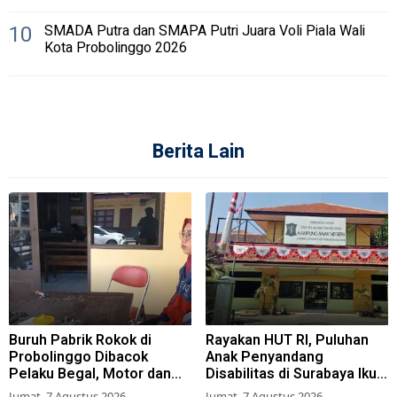
10
SMADA Putra dan SMAPA Putri Juara Voli Piala Wali
Kota Probolinggo 2026
Berita Lain
Buruh Pabrik Rokok di
Rayakan HUT RI, Puluhan
Probolinggo Dibacok
Anak Penyandang
Pelaku Begal, Motor dan
Disabilitas di Surabaya Ikuti
Tas Amblas
Beragam Lomba
Jumat, 7 Agustus 2026
Jumat, 7 Agustus 2026