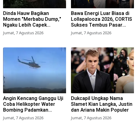
Dinda Hauw Bagikan
Bawa Energi Luar Biasa di
Momen "Merbabu Dump,"
Lollapalooza 2026, CORTIS
Ngaku Lebih Capek
Sukses Tembus Pasar
Dibanding Gunung Sumbing
Musik Global
Jumat, 7 Agustus 2026
Jumat, 7 Agustus 2026
Angin Kencang Ganggu Uji
Dukcapil Ungkap Nama
Coba Helikopter Water
Slamet Kian Langka, Justin
Bombing Padamkan
dan Ariana Makin Populer
Kebakaran Bromo
Jumat, 7 Agustus 2026
Jumat, 7 Agustus 2026