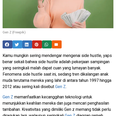
Gen Z (Freepik)
Kamu mungkin sering mendengar mengenai
side hustle
, yaps
benar sekali bahwa
side hustle
adalah pekerjaan sampingan
yang seringkali malah dapat cuan yang lumayan banyak.
Fenomena
side hustle
saat ini, sedang tren dikalangan anak
muda terutama mereka yang lahir di antara tahun 1997 hingga
2012 atau sering kali disebut
Gen Z
.
Gen Z
memanfaatkan kecanggihan teknologi untuk
menunjukkan keahlian mereka dan juga mencari penghasilan
tambahan. Kreativitas yang dimiliki Gen z memang tidak perlu
diragukan lagi, walaupun seringkali
Gen Z
diaggap remeh