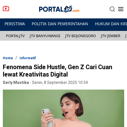
PERISTIWA
POLITIK DAN PEMERINTAHAN
HUKUM DAN KR
PORTALJTV
JTV BANYUWANGI
JTV BOJONEGORO
JTV JEMBER
Home
Informatif
Fenomena Side Hustle, Gen Z Cari Cuan
lewat Kreativitas Digital
Serly Mustika
-
Senin, 8 September 2025 10:54