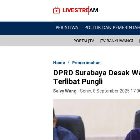
LIVESTREAM
PERISTIWA
POLITIK DAN PEMERINTA
PORTALJTV
JTV BANYUWANGI
Home
Pemerintahan
DPRD Surabaya Desak Wal
Terlibat Pungli
Selvy Wang
-
Senin, 8 September 2025 17:0