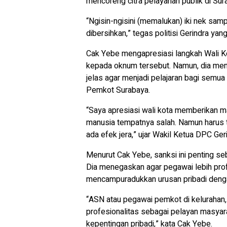
mencoreng citra pelayanan publik di Sur
“Ngisin-ngisini (memalukan) iki nek sam
dibersihkan,” tegas politisi Gerindra yan
Cak Yebe mengapresiasi langkah Wali K
kepada oknum tersebut. Namun, dia men
jelas agar menjadi pelajaran bagi semua 
Pemkot Surabaya.
“Saya apresiasi wali kota memberikan m
manusia tempatnya salah. Namun harus 
ada efek jera,” ujar Wakil Ketua DPC Ger
Menurut Cak Yebe, sanksi ini penting s
Dia menegaskan agar pegawai lebih prof
mencampuradukkan urusan pribadi denga
“ASN atau pegawai pemkot di keluraha
profesionalitas sebagai pelayan masya
kepentingan pribadi,” kata Cak Yebe.