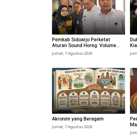
Pemkab Sidoarjo Perketat
Du
Aturan Sound Horeg: Volume
Kia
Dibatasi 55 dB, Wajib Kantongi
Ma
Jumat, 7 Agustus 2026
Jum
Izin
Akronim yang Beragam
Pe
Ma
Jumat, 7 Agustus 2026
Net
Jum