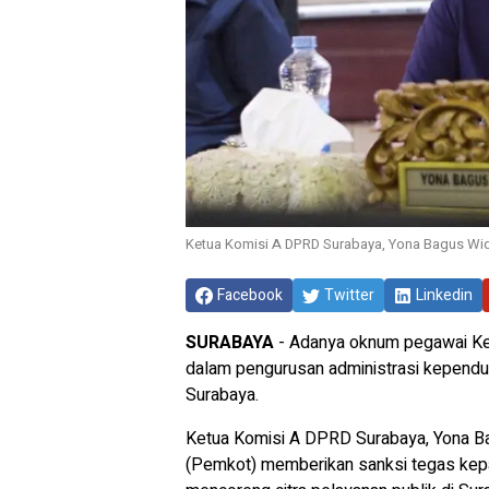
Ketua Komisi A DPRD Surabaya, Yona Bagus Wid
Facebook
Twitter
Linkedin
SURABAYA
- Adanya oknum pegawai Kelu
dalam pengurusan administrasi kepend
Surabaya.
Ketua Komisi A DPRD Surabaya, Yona 
(Pemkot) memberikan sanksi tegas kepad