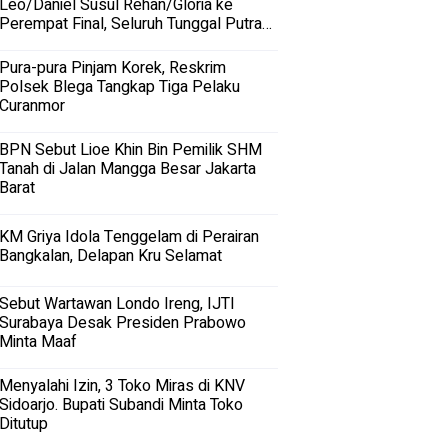
Leo/Daniel Susul Rehan/Gloria ke
Perempat Final, Seluruh Tunggal Putra
Terhenti
Pura-pura Pinjam Korek, Reskrim
Polsek Blega Tangkap Tiga Pelaku
Curanmor
BPN Sebut Lioe Khin Bin Pemilik SHM
Tanah di Jalan Mangga Besar Jakarta
Barat
KM Griya Idola Tenggelam di Perairan
Bangkalan, Delapan Kru Selamat
Sebut Wartawan Londo Ireng, IJTI
Surabaya Desak Presiden Prabowo
Minta Maaf
Menyalahi Izin, 3 Toko Miras di KNV
Sidoarjo. Bupati Subandi Minta Toko
Ditutup