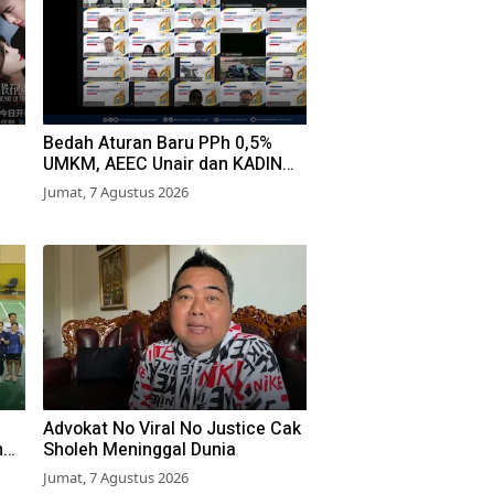
Bedah Aturan Baru PPh 0,5%
UMKM, AEEC Unair dan KADIN
r
Surabaya Gaet 300 Peserta
Jumat, 7 Agustus 2026
Advokat No Viral No Justice Cak
n
Sholeh Meninggal Dunia
Jumat, 7 Agustus 2026