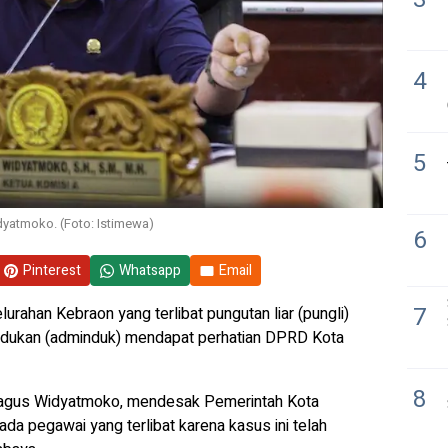
4
5
yatmoko. (Foto: Istimewa)
6
Pinterest
Whatsapp
Email
7
rahan Kebraon yang terlibat pungutan liar (pungli)
udukan (adminduk) mendapat perhatian DPRD Kota
8
Bagus Widyatmoko, mendesak Pemerintah Kota
a pegawai yang terlibat karena kasus ini telah