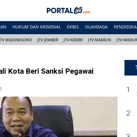
HAN
HUKUM DAN KRIMINAL
EKBIS
OLAHRAGA
PENDIDIK
JTV BOJONEGORO
JTV JEMBER
JTV KEDIRI
JTV MADIUN
JTV MADU
i Kota Beri Sanksi Pegawai
1
0
2
3