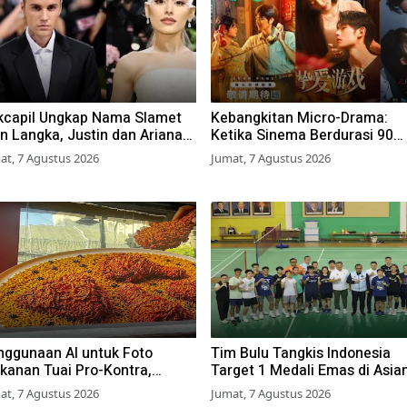
kcapil Ungkap Nama Slamet
Kebangkitan Micro-Drama:
n Langka, Justin dan Ariana
Ketika Sinema Berdurasi 90
kin Populer
Detik Justru Menggeser Laya
at, 7 Agustus 2026
Jumat, 7 Agustus 2026
Lebar
nggunaan AI untuk Foto
Tim Bulu Tangkis Indonesia
kanan Tuai Pro-Kontra,
Target 1 Medali Emas di Asia
izen: Mending Foto Asli
Games 2026
at, 7 Agustus 2026
Jumat, 7 Agustus 2026