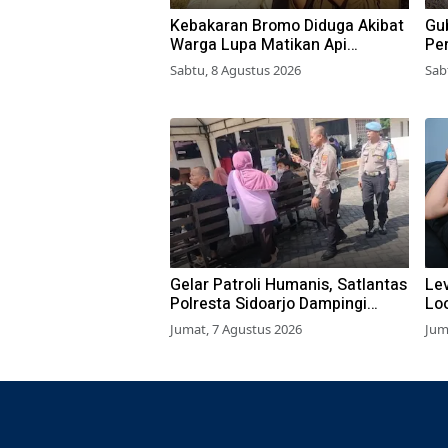
Kebakaran Bromo Diduga Akibat
Gub
Warga Lupa Matikan Api
Pe
Perapian di Jalur Tradisional
di
Sabtu, 8 Agustus 2026
Sab
Gelar Patroli Humanis, Satlantas
Lev
Polresta Sidoarjo Dampingi
Lo
Wajib Pajak di Samsat
BL
Jumat, 7 Agustus 2026
Jum