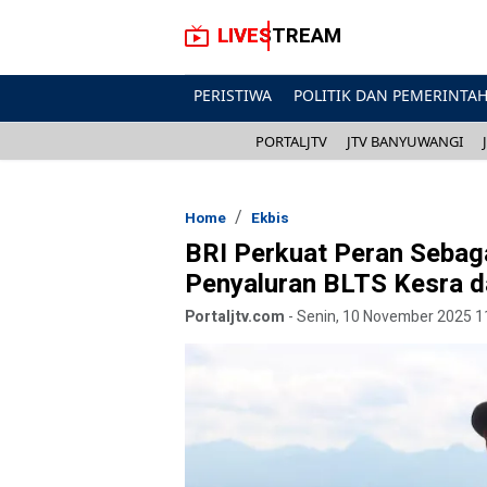
LIVESTREAM
PERISTIWA
POLITIK DAN PEMERINTA
PORTALJTV
JTV BANYUWANGI
Home
Ekbis
BRI Perkuat Peran Sebag
Penyaluran BLTS Kesra d
Portaljtv.com
-
Senin, 10 November 2025 1