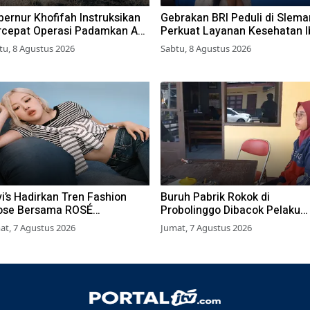
ernur Khofifah Instruksikan
Gebrakan BRI Peduli di Slema
rcepat Operasi Padamkan Api
Perkuat Layanan Kesehatan I
 Wisata Bromo
dan Anak Lewat Program Des
tu, 8 Agustus 2026
Sabtu, 8 Agustus 2026
Brilian 1000 HPK
i’s Hadirkan Tren Fashion
Buruh Pabrik Rokok di
ose Bersama ROSÉ
Probolinggo Dibacok Pelaku
ACKPINK
Begal, Motor dan Tas Amblas
at, 7 Agustus 2026
Jumat, 7 Agustus 2026