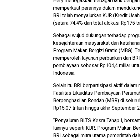
Hery menegaskan sebagai bank dengan f
memperkuat perannya dalam mendukung 
BRI telah menyalurkan KUR (Kredit Usaha 
(setara 74,4% dari total alokasi Rp175 t
Sebagai wujud dukungan terhadap progr
kesejahteraan masyarakat dan ketahanan 
Program Makan Bergizi Gratis (MBG). Te
memperoleh layanan perbankan dari BRI.
pembiayaan sebesar Rp104,4 miliar unt
Indonesia.
Selain itu BRI berpartisipasi aktif da
Fasilitas Likuiditas Pembiayaan Perum
Berpenghasilan Rendah (MBR) di seluruh 
Rp15,07 triliun hingga akhir September 
“Penyaluran BLTS Kesra Tahap I, bersama
lainnya seperti KUR, Program Makan B
BRI sebagai mitra utama pemerintah da