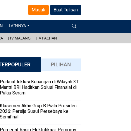
Masuk
Buat Tulisan
AN
LAINNYA
RA
JTV MALANG
JTV PACITAN
TERPOPULER
PILIHAN
Perkuat Inklusi Keuangan di Wilayah 3T,
Mantri BRI Hadirkan Solusi Finansial di
Pulau Seram
Klasemen Akhir Grup B Piala Presiden
2026: Persija Susul Persebaya ke
Semifinal
Percepat Rasio Elektrifikasi, Pemprov