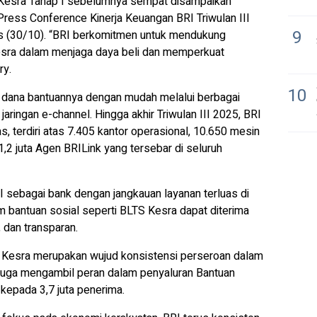
Kesra Tahap I sebelumnya sempat disampaikan
Press Conference
Kinerja Keuangan BRI Triwulan III
9
is (30/10). “BRI berkomitmen untuk mendukung
sra dalam menjaga daya beli dan memperkuat
ry.
10
 dana bantuannya dengan mudah melalui berbagai
 jaringan
e-channel
. Hingga akhir Triwulan III 2025, BRI
as, terdiri atas 7.405 kantor operasional, 10.650 mesin
1,2 juta Agen BRILink yang tersebar di seluruh
RI sebagai bank dengan jangkauan layanan terluas di
m bantuan sosial seperti BLTS Kesra dapat diterima
 dan transparan.
Kesra merupakan wujud konsistensi perseroan dalam
juga mengambil peran dalam penyaluran Bantuan
 kepada 3,7 juta penerima.