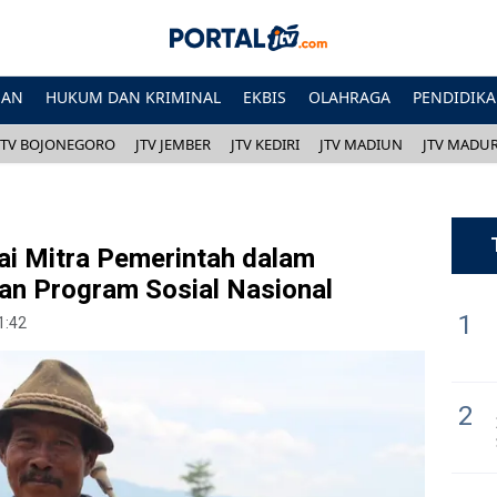
HAN
HUKUM DAN KRIMINAL
EKBIS
OLAHRAGA
PENDIDIK
JTV BOJONEGORO
JTV JEMBER
JTV KEDIRI
JTV MADIUN
JTV MADU
ai Mitra Pemerintah dalam
an Program Sosial Nasional
1
1:42
2