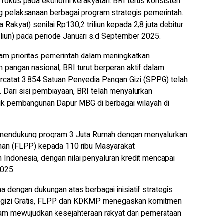
okus pada ekonomi kerakyatan, BRI terus konsisten
pelaksanaan berbagai program strategis pemerintah.
Rakyat) senilai Rp130,2 triliun kepada 2,8 juta debitur
riliun) pada periode Januari s.d September 2025.
am prioritas pemerintah dalam meningkatkan
pangan nasional, BRI turut berperan aktif dalam
rcatat 3.854 Satuan Penyedia Pangan Gizi (SPPG) telah
 Dari sisi pembiayaan, BRI telah menyalurkan
uk pembangunan Dapur MBG di berbagai wilayah di
lam mendukung program 3 Juta Rumah dengan menyalurkan
ahan (FLPP) kepada 110 ribu Masyarakat
Indonesia, dengan nilai penyaluran kredit mencapai
2025.
 dengan dukungan atas berbagai inisiatif strategis
ergizi Gratis, FLPP dan KDKMP menegaskan komitmen
lam mewujudkan kesejahteraan rakyat dan pemerataan