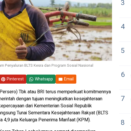
3
4
5
lam Penyaluran BLTS Kesra dan Program Sosial Nasional
6
Pinterest
Whatsapp
Email
(Persero) Tbk atau BRI terus memperkuat komitmennya
7
erintah dengan tujuan meningkatkan kesejahteraan
epercayaan dari Kementerian Sosial Republik
angsung Tunai Sementara Kesejahteraan Rakyat (BLTS
ada 4,9 juta Keluarga Penerima Manfaat (KPM).
8