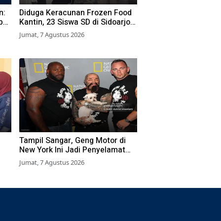
n:
Diduga Keracunan Frozen Food
bu
Kantin, 23 Siswa SD di Sidoarjo
a
Dilarikan ke RS
Jumat, 7 Agustus 2026
Tampil Sangar, Geng Motor di
New York Ini Jadi Penyelamat
Hewan Terlantar
Jumat, 7 Agustus 2026