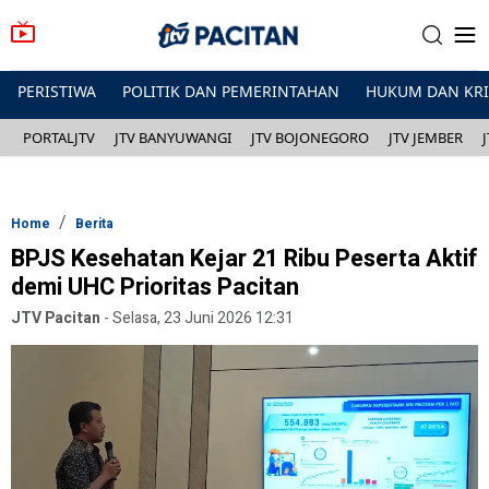
PERISTIWA
POLITIK DAN PEMERINTAHAN
HUKUM DAN KR
PORTALJTV
JTV BANYUWANGI
JTV BOJONEGORO
JTV JEMBER
Home
Berita
BPJS Kesehatan Kejar 21 Ribu Peserta Aktif
demi UHC Prioritas Pacitan
JTV Pacitan
-
Selasa, 23 Juni 2026 12:31