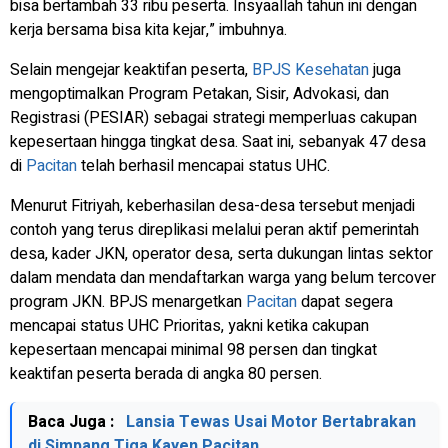
bisa bertambah 33 ribu peserta. Insyaallah tahun ini dengan
kerja bersama bisa kita kejar,” imbuhnya.
Selain mengejar keaktifan peserta,
BPJS Kesehatan
juga
mengoptimalkan Program Petakan, Sisir, Advokasi, dan
Registrasi (PESIAR) sebagai strategi memperluas cakupan
kepesertaan hingga tingkat desa. Saat ini, sebanyak 47 desa
di
Pacitan
telah berhasil mencapai status UHC.
Menurut Fitriyah, keberhasilan desa-desa tersebut menjadi
contoh yang terus direplikasi melalui peran aktif pemerintah
desa, kader JKN, operator desa, serta dukungan lintas sektor
dalam mendata dan mendaftarkan warga yang belum tercover
program JKN. BPJS menargetkan
Pacitan
dapat segera
mencapai status UHC Prioritas, yakni ketika cakupan
kepesertaan mencapai minimal 98 persen dan tingkat
keaktifan peserta berada di angka 80 persen.
Baca Juga :
Lansia Tewas Usai Motor Bertabrakan
di Simpang Tiga Kayen Pacitan