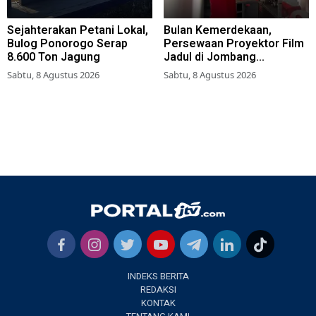
Sejahterakan Petani Lokal,
Bulan Kemerdekaan,
Bulog Ponorogo Serap
Persewaan Proyektor Film
8.600 Ton Jagung
Jadul di Jombang
Meningkat
Sabtu, 8 Agustus 2026
Sabtu, 8 Agustus 2026
INDEKS BERITA
REDAKSI
KONTAK