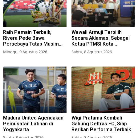
Raih Pemain Terbaik,
Wawali Armuji Terpilih
Rivera Pede Bawa
Secara Aklamasi Sebagai
Persebaya Tatap Musim
Ketua PTMSI Kota
2026-2027
Surabaya
Minggu, 9 Agustus 2026
Sabtu, 8 Agustus 2026
Madura United Agendakan
Wigi Pratama Kembali
Pemusatan Latihan di
Gabung Deltras FC, Siap
Yogyakarta
Berikan Performa Terbaik
Sabtu, 8 Agustus 2026
Sabtu, 8 Agustus 2026