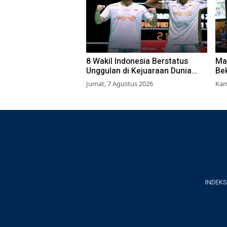
8 Wakil Indonesia Berstatus
Ma
Unggulan di Kejuaraan Dunia
Bek
BWF 2026, Kans Juara Terbuka
pa
Jumat, 7 Agustus 2026
Kam
Lebar
INDEKS