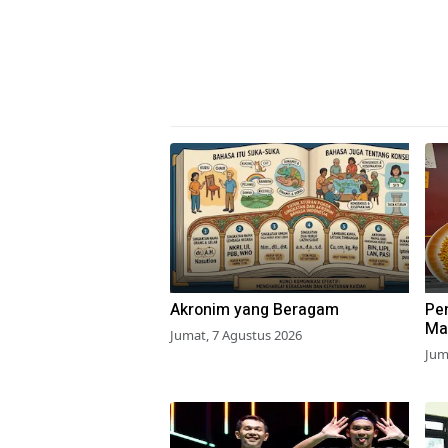
Akronim yang Beragam
Pe
Ma
Jumat, 7 Agustus 2026
Net
Jum