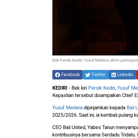
Bek Persik Kediri, Yusuf Meilana akhiri peminjam
Facebook
Twitter
Linkedin
KEDIRI
- Bek kiri
Persik Kediri
,
Yusuf Me
Kepastian tersebut disampaikan Chief E
Yusuf Meilana
dipinjamkan kepada
Bali 
2025/2026. Saat ini, ia kembali pulang 
CEO Bali United, Yabes Tanuri menyamp
kontribusinya bersama Serdadu Tridatu. 