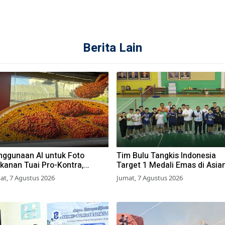
Berita Lain
nggunaan AI untuk Foto
Tim Bulu Tangkis Indonesia
kanan Tuai Pro-Kontra,
Target 1 Medali Emas di Asia
izen: Mending Foto Asli
Games 2026
at, 7 Agustus 2026
Jumat, 7 Agustus 2026