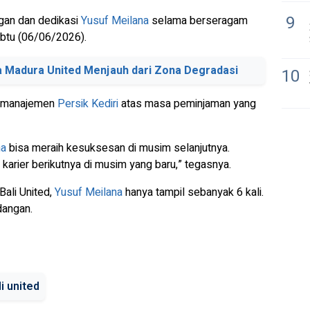
9
ngan dan dedikasi
Yusuf Meilana
selama berseragam
Sabtu (06/06/2026).
 Madura United Menjauh dari Zona Degradasi
10
da manajemen
Persik Kediri
atas masa peminjaman yang
na
bisa meraih kesuksesan di musim selanjutnya.
arier berikutnya di musim yang baru,” tegasnya.
ali United,
Yusuf Meilana
hanya tampil sebanyak 6 kali.
dangan.
li united