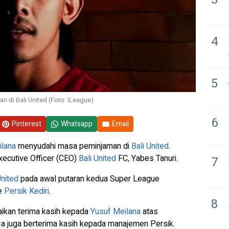
4
5
an di Bali United (Foto: ILeague)
6
Pinterest
Whatsapp
Email
ilana
menyudahi masa peminjaman di
Bali United
.
xecutive Officer (CEO)
Bali United
FC, Yabes Tanuri.
7
United
pada awal putaran kedua Super League
ke
Persik Kediri
.
8
aikan terima kasih kepada
Yusuf Meilana
atas
Ia juga berterima kasih kepada manajemen Persik.