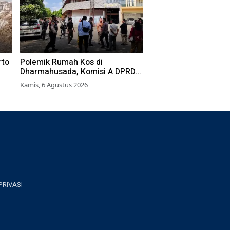
rto
Polemik Rumah Kos di
Dharmahusada, Komisi A DPRD
Surabaya Desak Pemkot
Kamis, 6 Agustus 2026
Terbitkan Perwali Perda Hunian
Layak
PRIVASI