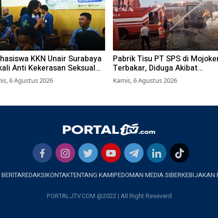
hasiswa KKN Unair Surabaya
Pabrik Tisu PT SPS di Mojoke
ali Anti Kekerasan Seksual
Terbakar, Diduga Akibat
da Siswa SMK
Pembakaran Lahan Tebu
is, 6 Agustus 2026
Kamis, 6 Agustus 2026
 BERITA
REDAKSI
KONTAK
TENTANG KAMI
PEDOMAN MEDIA SIBER
KEBIJAKAN 
PORTALJTV.COM @2022 | All Right Reseverd