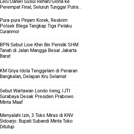
Leo/Daniel Susul Rehan/Gloria ke
Perempat Final, Seluruh Tunggal Putra
Terhenti
Pura-pura Pinjam Korek, Reskrim
Polsek Blega Tangkap Tiga Pelaku
Curanmor
BPN Sebut Lioe Khin Bin Pemilik SHM
Tanah di Jalan Mangga Besar Jakarta
Barat
KM Griya Idola Tenggelam di Perairan
Bangkalan, Delapan Kru Selamat
Sebut Wartawan Londo Ireng, IJTI
Surabaya Desak Presiden Prabowo
Minta Maaf
Menyalahi Izin, 3 Toko Miras di KNV
Sidoarjo. Bupati Subandi Minta Toko
Ditutup