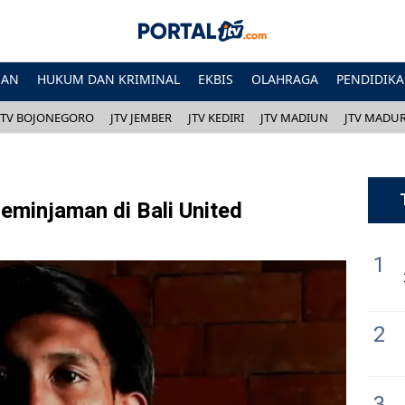
HAN
HUKUM DAN KRIMINAL
EKBIS
OLAHRAGA
PENDIDIK
JTV BOJONEGORO
JTV JEMBER
JTV KEDIRI
JTV MADIUN
JTV MADU
Peminjaman di Bali United
1
2
3