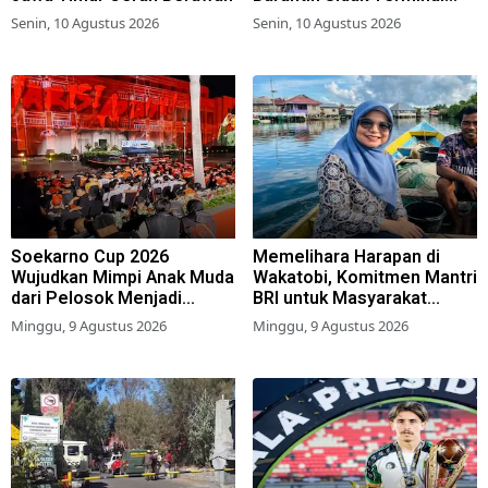
Kargo Bandara Juanda
Senin, 10 Agustus 2026
Senin, 10 Agustus 2026
Soekarno Cup 2026
Memelihara Harapan di
Wujudkan Mimpi Anak Muda
Wakatobi, Komitmen Mantri
dari Pelosok Menjadi
BRI untuk Masyarakat
Pemain Sepak Bola
Bahari
Minggu, 9 Agustus 2026
Minggu, 9 Agustus 2026
Profesional