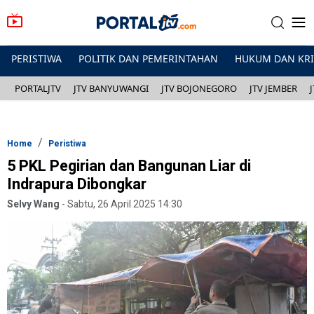
PERISTIWA
POLITIK DAN PEMERINTAHAN
HUKUM DAN KR
PORTALJTV
JTV BANYUWANGI
JTV BOJONEGORO
JTV JEMBER
Home
Peristiwa
5 PKL Pegirian dan Bangunan Liar di
Indrapura Dibongkar
Selvy Wang
-
Sabtu, 26 April 2025 14:30