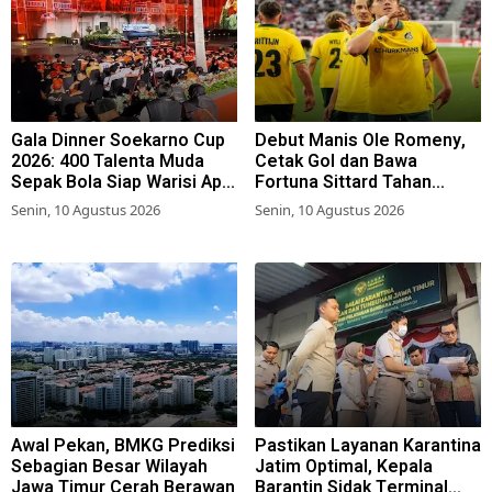
Gala Dinner Soekarno Cup
Debut Manis Ole Romeny,
2026: 400 Talenta Muda
Cetak Gol dan Bawa
Sepak Bola Siap Warisi Api
Fortuna Sittard Tahan
Perjuangan
Imbang PSV Eindhoven
Senin, 10 Agustus 2026
Senin, 10 Agustus 2026
Awal Pekan, BMKG Prediksi
Pastikan Layanan Karantina
Sebagian Besar Wilayah
Jatim Optimal, Kepala
Jawa Timur Cerah Berawan
Barantin Sidak Terminal