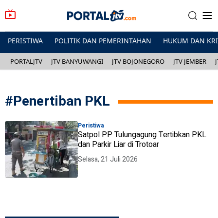
PERISTIWA
POLITIK DAN PEMERINTAHAN
HUKUM DAN KR
PORTALJTV
JTV BANYUWANGI
JTV BOJONEGORO
JTV JEMBER
#
Penertiban PKL
Peristiwa
Satpol PP Tulungagung Tertibkan PKL
dan Parkir Liar di Trotoar
Selasa, 21 Juli 2026