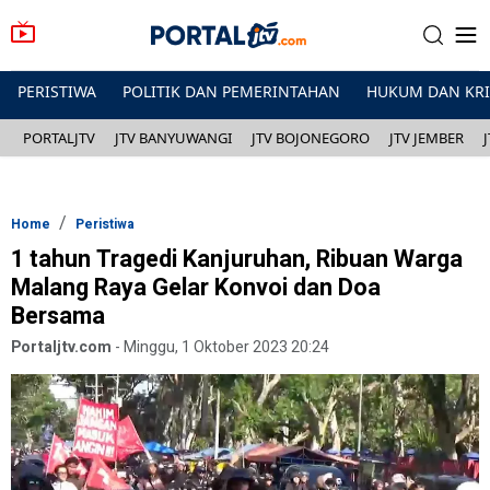
PERISTIWA
POLITIK DAN PEMERINTAHAN
HUKUM DAN KR
PORTALJTV
JTV BANYUWANGI
JTV BOJONEGORO
JTV JEMBER
Home
Peristiwa
1 tahun Tragedi Kanjuruhan, Ribuan Warga
Malang Raya Gelar Konvoi dan Doa
Bersama
Portaljtv.com
-
Minggu, 1 Oktober 2023 20:24