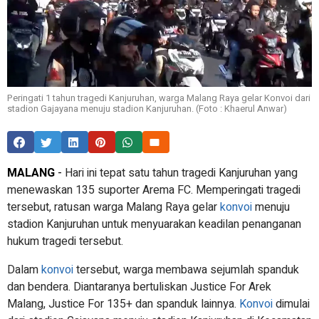
Peringati 1 tahun tragedi Kanjuruhan, warga Malang Raya gelar Konvoi dari
stadion Gajayana menuju stadion Kanjuruhan. (Foto : Khaerul Anwar)
MALANG
-
Hari ini tepat satu tahun tragedi Kanjuruhan yang
menewaskan 135 suporter Arema FC. Memperingati tragedi
tersebut, ratusan warga Malang Raya gelar
konvoi
menuju
stadion Kanjuruhan untuk menyuarakan keadilan penanganan
hukum tragedi tersebut.
Dalam
konvoi
tersebut, warga membawa sejumlah spanduk
dan bendera. Diantaranya bertuliskan Justice For Arek
Malang, Justice For 135+ dan spanduk lainnya.
Konvoi
dimulai