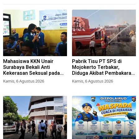
Mahasiswa KKN Unair
Pabrik Tisu PT SPS di
Surabaya Bekali Anti
Mojokerto Terbakar,
Kekerasan Seksual pada
Diduga Akibat Pembakaran
Siswa SMK
Lahan Tebu
Kamis, 6 Agustus 2026
Kamis, 6 Agustus 2026