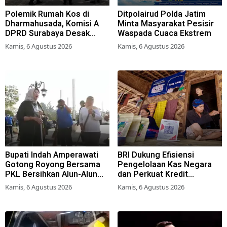
Polemik Rumah Kos di
Ditpolairud Polda Jatim
Dharmahusada, Komisi A
Minta Masyarakat Pesisir
DPRD Surabaya Desak
Waspada Cuaca Ekstrem
Pemkot Terbitkan Perwali
Kamis, 6 Agustus 2026
Kamis, 6 Agustus 2026
Perda Hunian Layak
Bupati Indah Amperawati
BRI Dukung Efisiensi
Gotong Royong Bersama
Pengelolaan Kas Negara
PKL Bersihkan Alun-Alun
dan Perkuat Kredit
Lumajang
Berkualitas demi Dongkrak
Kamis, 6 Agustus 2026
Kamis, 6 Agustus 2026
Sektor Riil