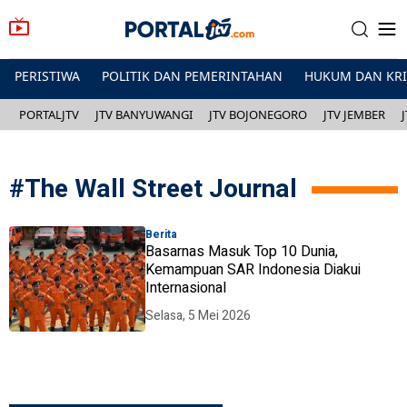
PERISTIWA
POLITIK DAN PEMERINTAHAN
HUKUM DAN KR
PORTALJTV
JTV BANYUWANGI
JTV BOJONEGORO
JTV JEMBER
#
The Wall Street Journal
Berita
Basarnas Masuk Top 10 Dunia,
Kemampuan SAR Indonesia Diakui
Internasional
Selasa, 5 Mei 2026