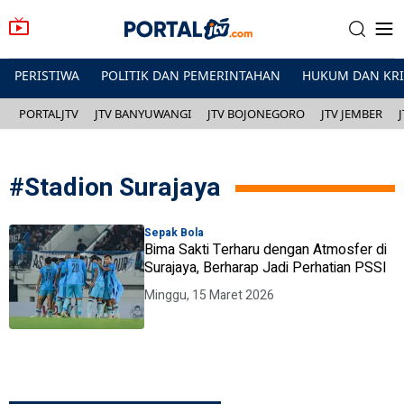
PERISTIWA
POLITIK DAN PEMERINTAHAN
HUKUM DAN KR
PORTALJTV
JTV BANYUWANGI
JTV BOJONEGORO
JTV JEMBER
#
Stadion Surajaya
Sepak Bola
Bima Sakti Terharu dengan Atmosfer di
Surajaya, Berharap Jadi Perhatian PSSI
Minggu, 15 Maret 2026