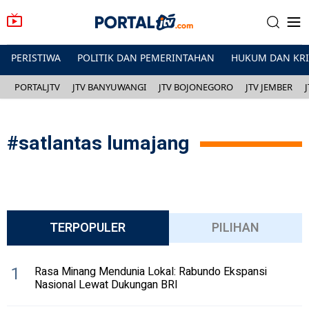
PERISTIWA
POLITIK DAN PEMERINTAHAN
HUKUM DAN KR
PORTALJTV
JTV BANYUWANGI
JTV BOJONEGORO
JTV JEMBER
#
satlantas lumajang
TERPOPULER
PILIHAN
1
Rasa Minang Mendunia Lokal: Rabundo Ekspansi
Nasional Lewat Dukungan BRI