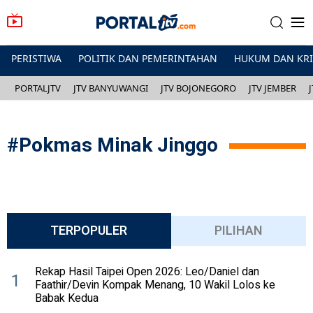
PERISTIWA
POLITIK DAN PEMERINTAHAN
HUKUM DAN KR
PORTALJTV
JTV BANYUWANGI
JTV BOJONEGORO
JTV JEMBER
#
Pokmas Minak Jinggo
TERPOPULER
PILIHAN
Rekap Hasil Taipei Open 2026: Leo/Daniel dan
1
Faathir/Devin Kompak Menang, 10 Wakil Lolos ke
Babak Kedua