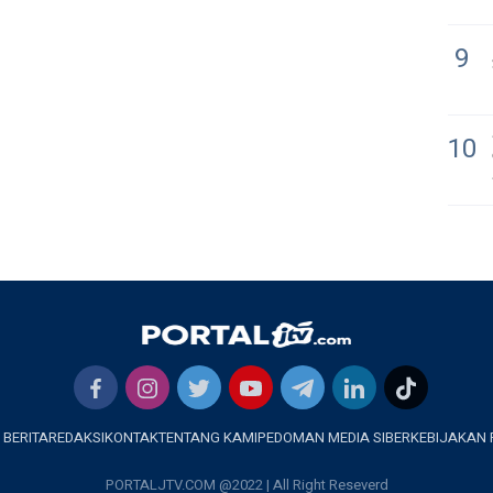
9
10
 BERITA
REDAKSI
KONTAK
TENTANG KAMI
PEDOMAN MEDIA SIBER
KEBIJAKAN 
PORTALJTV.COM @2022 | All Right Reseverd