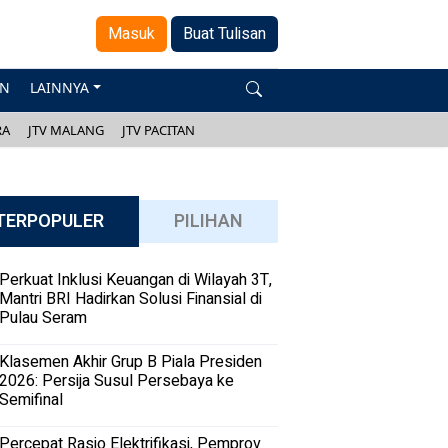
Masuk
Buat Tulisan
AN
LAINNYA
RA
JTV MALANG
JTV PACITAN
TERPOPULER
PILIHAN
Perkuat Inklusi Keuangan di Wilayah 3T,
Mantri BRI Hadirkan Solusi Finansial di
Pulau Seram
Klasemen Akhir Grup B Piala Presiden
2026: Persija Susul Persebaya ke
Semifinal
Percepat Rasio Elektrifikasi, Pemprov