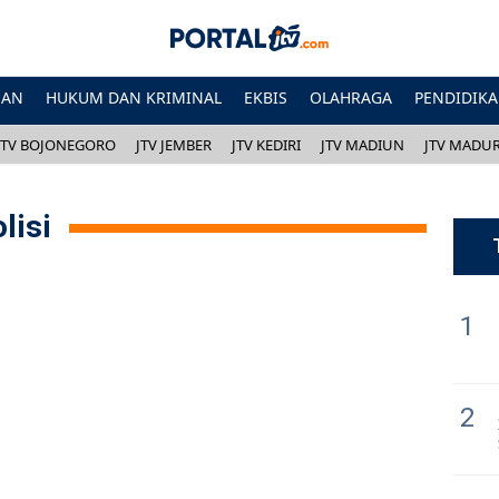
HAN
HUKUM DAN KRIMINAL
EKBIS
OLAHRAGA
PENDIDIK
JTV BOJONEGORO
JTV JEMBER
JTV KEDIRI
JTV MADIUN
JTV MADU
lisi
1
2