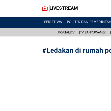
LIVESTREAM
PERISTIWA
POLITIK DAN PEMERINTA
PORTALJTV
JTV BANYUWANGI
#
Ledakan di rumah po