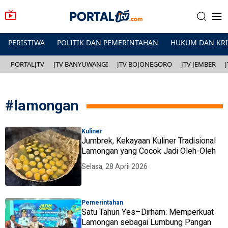
PERISTIWA
POLITIK DAN PEMERINTAHAN
HUKUM DAN KR
PORTALJTV
JTV BANYUWANGI
JTV BOJONEGORO
JTV JEMBER
#
lamongan
Kuliner
Jumbrek, Kekayaan Kuliner Tradisional
Lamongan yang Cocok Jadi Oleh-Oleh
Selasa, 28 April 2026
Pemerintahan
Satu Tahun Yes–Dirham: Memperkuat
Lamongan sebagai Lumbung Pangan