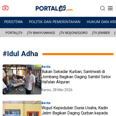
PERISTIWA
POLITIK DAN PEMERINTAHAN
HUKUM DAN KR
PORTALJTV
JTV BANYUWANGI
JTV BOJONEGORO
JTV JEMBER
#
Idul Adha
Berita
Bukan Sekadar Kurban, Santriwati di
Jombang Bagikan Daging Sambil Setor
Hafalan Alquran
Kamis, 28 Mei 2026
Berita
Wujud Kepedulian Dunia Usaha, Kadin
Jatim Bagikan Daging Qurban kepada