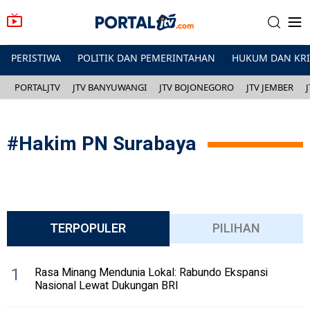
PERISTIWA
POLITIK DAN PEMERINTAHAN
HUKUM DAN KR
PORTALJTV
JTV BANYUWANGI
JTV BOJONEGORO
JTV JEMBER
#
Hakim PN Surabaya
TERPOPULER
PILIHAN
1
Rasa Minang Mendunia Lokal: Rabundo Ekspansi
Nasional Lewat Dukungan BRI