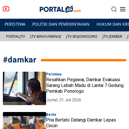
PERISTIWA
POLITIK DAN PEMERINTAHAN
HUKUM DAN KR
PORTALJTV
JTV BANYUWANGI
JTV BOJONEGORO
JTV JEMBER
#
damkar
Peristiwa
Resahkan Pegawai, Damkar Evakuasi
Sarang Lebah Madu di Lantai 7 Gedung
Pemkab Ponorogo
Jumat, 31 Juli 2026
Berita
Pria Bertato Datangi Damkar Lepas
Cincin