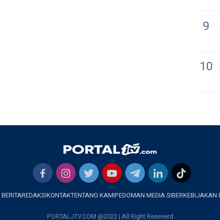
9
10
 BERITA
REDAKSI
KONTAK
TENTANG KAMI
PEDOMAN MEDIA SIBER
KEBIJAKAN 
PORTALJTV.COM @2022 | All Right Reseverd