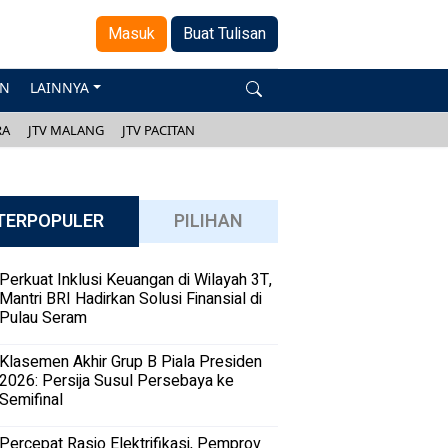
Masuk
Buat Tulisan
AN
LAINNYA
RA
JTV MALANG
JTV PACITAN
TERPOPULER
PILIHAN
Perkuat Inklusi Keuangan di Wilayah 3T,
Mantri BRI Hadirkan Solusi Finansial di
Pulau Seram
Klasemen Akhir Grup B Piala Presiden
2026: Persija Susul Persebaya ke
Semifinal
Percepat Rasio Elektrifikasi, Pemprov