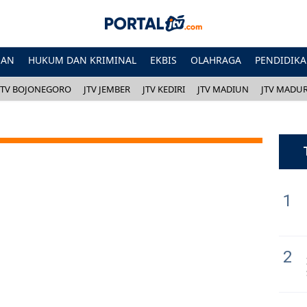
HAN
HUKUM DAN KRIMINAL
EKBIS
OLAHRAGA
PENDIDIK
JTV BOJONEGORO
JTV JEMBER
JTV KEDIRI
JTV MADIUN
JTV MADU
1
2