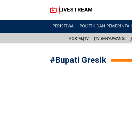
LIVESTREAM
PERISTIWA
POLITIK DAN PEMERINTA
PORTALJTV
JTV BANYUWANGI
#
Bupati Gresik