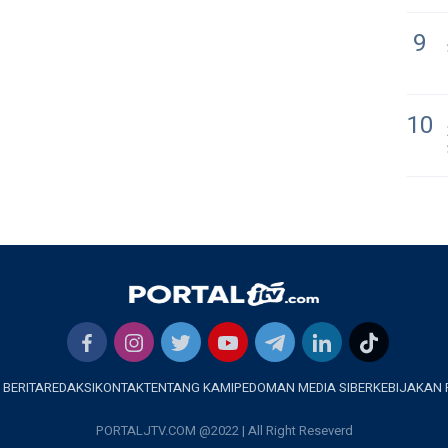
9
10
 BERITA
REDAKSI
KONTAK
TENTANG KAMI
PEDOMAN MEDIA SIBER
KEBIJAKAN 
PORTALJTV.COM @2022 | All Right Reseverd