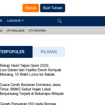
Masuk
Buat Tulisan
AN
LAINNYA
RA
JTV MALANG
JTV PACITAN
TERPOPULER
PILIHAN
Rekap Hasil Taipei Open 2026:
Leo/Daniel dan Faathir/Devin Kompak
Menang, 10 Wakil Lolos ke Babak
Kedua
Cuaca Cerah Berawan Dominasi Jawa
Timur, BMKG Sebut Hujan Lokal
Berpeluang Terjadi di Beberapa Wilayah
Cegah Penularan HIV pada Remaja,