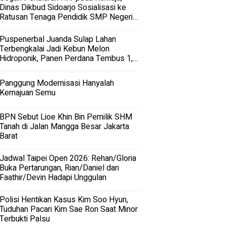
Dinas Dikbud Sidoarjo Sosialisasi ke
Ratusan Tenaga Pendidik SMP Negeri
dan Swasta di Sidoarjo
Puspenerbal Juanda Sulap Lahan
Terbengkalai Jadi Kebun Melon
Hidroponik, Panen Perdana Tembus 1,5
Ton
Panggung Modernisasi Hanyalah
Kemajuan Semu
BPN Sebut Lioe Khin Bin Pemilik SHM
Tanah di Jalan Mangga Besar Jakarta
Barat
Jadwal Taipei Open 2026: Rehan/Gloria
Buka Pertarungan, Rian/Daniel dan
Faathir/Devin Hadapi Unggulan
Polisi Hentikan Kasus Kim Soo Hyun,
Tuduhan Pacari Kim Sae Ron Saat Minor
Terbukti Palsu