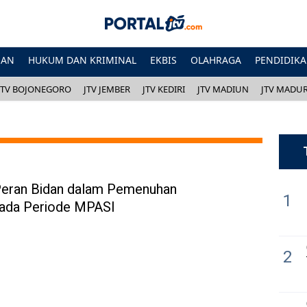
HAN
HUKUM DAN KRIMINAL
EKBIS
OLAHRAGA
PENDIDIK
JTV BOJONEGORO
JTV JEMBER
JTV KEDIRI
JTV MADIUN
JTV MADU
Peran Bidan dalam Pemenuhan
1
pada Periode MPASI
2