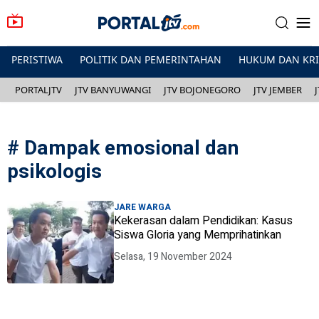
PERISTIWA
POLITIK DAN PEMERINTAHAN
HUKUM DAN KR
PORTALJTV
JTV BANYUWANGI
JTV BOJONEGORO
JTV JEMBER
#
Dampak emosional dan
psikologis
JARE WARGA
Kekerasan dalam Pendidikan: Kasus
Siswa Gloria yang Memprihatinkan
Selasa, 19 November 2024