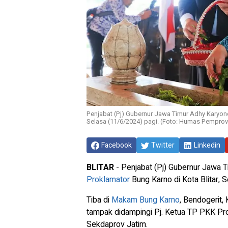
Penjabat (Pj) Gubernur Jawa Timur Adhy Karyon
Selasa (11/6/2024) pagi. (Foto: Humas Pemprov
Facebook
Twitter
Linkedin
BLITAR
- Penjabat (Pj) Gubernur Jawa 
Proklamator
Bung Karno di Kota Blitar, 
Tiba di
Makam Bung Karno
, Bendogerit, 
tampak didampingi Pj. Ketua TP PKK Prov. 
Sekdaprov Jatim.