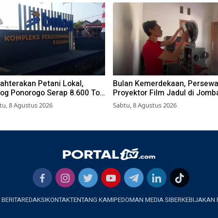
ahterakan Petani Lokal,
Bulan Kemerdekaan, Persew
log Ponorogo Serap 8.600 Ton
Proyektor Film Jadul di Jomb
gung
Meningkat
tu, 8 Agustus 2026
Sabtu, 8 Agustus 2026
 BERITA
REDAKSI
KONTAK
TENTANG KAMI
PEDOMAN MEDIA SIBER
KEBIJAKAN 