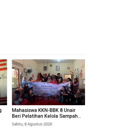
g
Mahasiswa KKN-BBK 8 Unair
Beri Pelatihan Kelola Sampah
Organik ke Warga Simokerto
Sabtu, 8 Agustus 2026
Surabaya