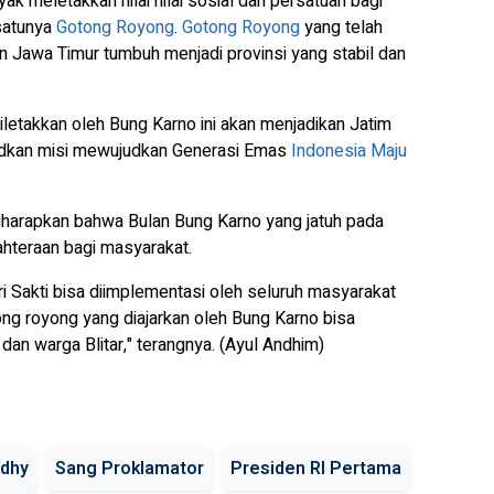
yak meletakkan nilai nilai sosial dan persatuan bagi
satunya
Gotong Royong
.
Gotong Royong
yang telah
n Jawa Timur tumbuh menjadi provinsi yang stabil dan
letakkan oleh Bung Karno ini akan menjadikan Jatim
judkan misi mewujudkan Generasi Emas
Indonesia Maju
engharapkan bahwa Bulan Bung Karno yang jatuh pada
ahteraan bagi masyarakat.
ri Sakti bisa diimplementasi oleh seluruh masyarakat
ong royong yang diajarkan oleh Bung Karno bisa
dan warga Blitar," terangnya. (Ayul Andhim)
Adhy
Sang Proklamator
Presiden RI Pertama