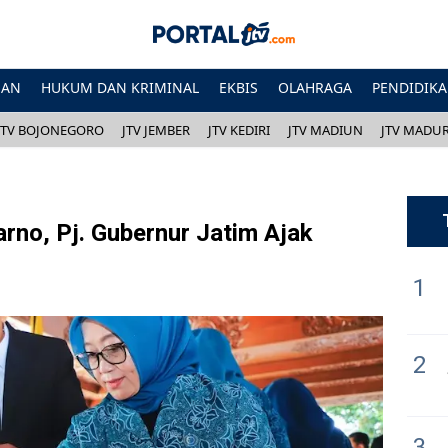
HAN
HUKUM DAN KRIMINAL
EKBIS
OLAHRAGA
PENDIDIK
JTV BOJONEGORO
JTV JEMBER
JTV KEDIRI
JTV MADIUN
JTV MADU
rno, Pj. Gubernur Jatim Ajak
1
2
3