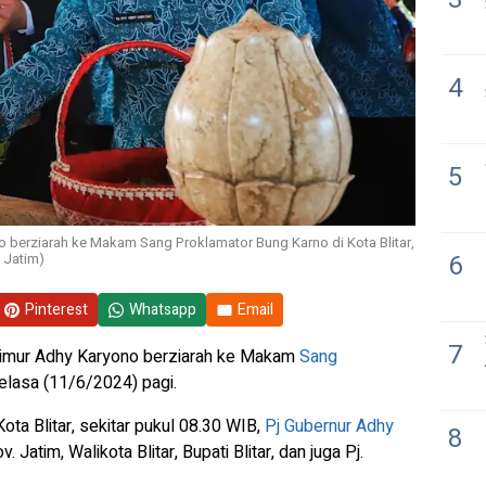
4
5
o berziarah ke Makam Sang Proklamator Bung Karno di Kota Blitar,
6
 Jatim)
Pinterest
Whatsapp
Email
7
Timur Adhy Karyono berziarah ke Makam
Sang
Selasa (11/6/2024) pagi.
Kota Blitar, sekitar pukul 08.30 WIB,
Pj Gubernur Adhy
8
Jatim, Walikota Blitar, Bupati Blitar, dan juga Pj.