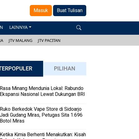
Masuk
Buat Tulisan
AN
LAINNYA
RA
JTV MALANG
JTV PACITAN
TERPOPULER
PILIHAN
Rasa Minang Mendunia Lokal: Rabundo
Ekspansi Nasional Lewat Dukungan BRI
Ruko Berkedok Vape Store di Sidoarjo
Jadi Gudang Miras, Petugas Sita 1.696
Botol Miras
Ketika Kimia Berhenti Menakutkan: Kisah