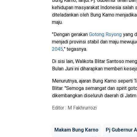
Bung Karno, lanjut Pj. Gubernur telah ban
kehidupan masyarakat Indonesia salah 
diteladankan oleh Bung Karno menjadika
maju.
"Dengan gerakan
Gotong Royong
yang di
menjadi provinsi stabil dan maju mewu
2045
," tegasnya.
Di sisi lain, Walikota Blitar Santoso m
Bulan Juni ini diharapkan memberi kesej
Menurutnya, ajaran Bung Karno seperti T
Blitar. "Semoga semangat dan spirit got
dikembangkan diseluruh daerah di Jatim 
Editor : M Fakhrurrozi
Makam Bung Karno
Pj Gubernur 