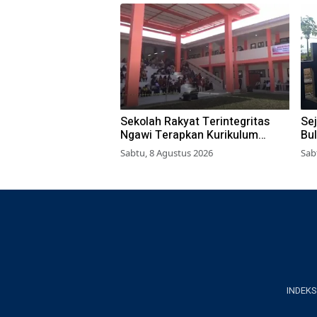
Sekolah Rakyat Terintegritas
Sej
Ngawi Terapkan Kurikulum
Bu
Berbasis Asrama
Ja
Sabtu, 8 Agustus 2026
Sab
INDEKS