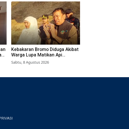
aan
Kebakaran Bromo Diduga Akibat
ang
Warga Lupa Matikan Api
Perapian di Jalur Tradisional
Sabtu, 8 Agustus 2026
PRIVASI