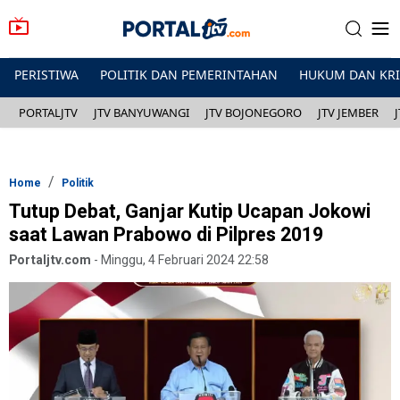
PERISTIWA
POLITIK DAN PEMERINTAHAN
HUKUM DAN KR
PORTALJTV
JTV BANYUWANGI
JTV BOJONEGORO
JTV JEMBER
Home
Politik
Tutup Debat, Ganjar Kutip Ucapan Jokowi
saat Lawan Prabowo di Pilpres 2019
Portaljtv.com
-
Minggu, 4 Februari 2024 22:58