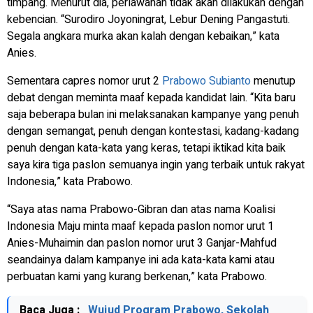
timpang. Menurut dia, perlawanan tidak akan dilakukan dengan
kebencian. “Surodiro Joyoningrat, Lebur Dening Pangastuti.
Segala angkara murka akan kalah dengan kebaikan,” kata
Anies.
Sementara capres nomor urut 2
Prabowo Subianto
menutup
debat dengan meminta maaf kepada kandidat lain. “Kita baru
saja beberapa bulan ini melaksanakan kampanye yang penuh
dengan semangat, penuh dengan kontestasi, kadang-kadang
penuh dengan kata-kata yang keras, tetapi iktikad kita baik
saya kira tiga paslon semuanya ingin yang terbaik untuk rakyat
Indonesia,” kata Prabowo.
“Saya atas nama Prabowo-Gibran dan atas nama Koalisi
Indonesia Maju minta maaf kepada paslon nomor urut 1
Anies-Muhaimin dan paslon nomor urut 3 Ganjar-Mahfud
seandainya dalam kampanye ini ada kata-kata kami atau
perbuatan kami yang kurang berkenan,” kata Prabowo.
Baca Juga :
Wujud Program Prabowo, Sekolah