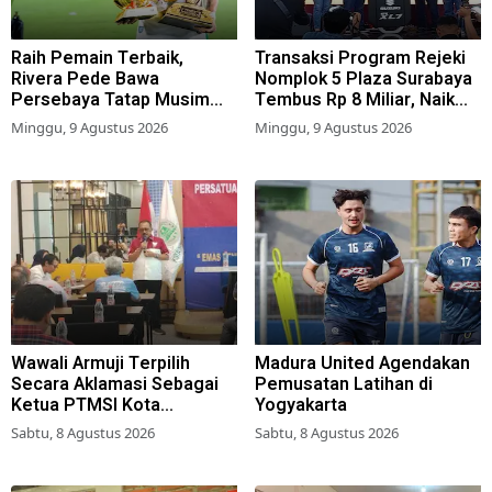
Raih Pemain Terbaik,
Transaksi Program Rejeki
Rivera Pede Bawa
Nomplok 5 Plaza Surabaya
Persebaya Tatap Musim
Tembus Rp 8 Miliar, Naik
2026-2027
57,2 Persen dari Tahun Lalu
Minggu, 9 Agustus 2026
Minggu, 9 Agustus 2026
Wawali Armuji Terpilih
Madura United Agendakan
Secara Aklamasi Sebagai
Pemusatan Latihan di
Ketua PTMSI Kota
Yogyakarta
Surabaya
Sabtu, 8 Agustus 2026
Sabtu, 8 Agustus 2026