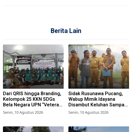
Berita Lain
Dari QRIS hingga Branding,
Sidak Rusunawa Pucang,
Kelompok 25 KKN SDGs
Wabup Mimik Idayana
Bela Negara UPN “Veteran”
Disambut Keluhan Sampah
Jawa Timur Dukung
Menumpuk hingga Bocor
Senin, 10 Agustus 2026
Senin, 10 Agustus 2026
Penguatan UMKM di
Mojokampung, Bojonegoro