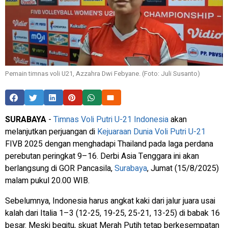
Pemain timnas voli U21, Azzahra Dwi Febyane. (Foto: Juli Susanto)
SURABAYA
-
Timnas Voli Putri U-21 Indonesia
akan
melanjutkan perjuangan di
Kejuaraan Dunia Voli Putri U-21
FIVB 2025 dengan menghadapi Thailand pada laga perdana
perebutan peringkat 9–16. Derbi Asia Tenggara ini akan
berlangsung di GOR Pancasila,
Surabaya
, Jumat (15/8/2025)
malam pukul 20.00 WIB.
Sebelumnya, Indonesia harus angkat kaki dari jalur juara usai
kalah dari Italia 1–3 (12-25, 19-25, 25-21, 13-25) di babak 16
besar. Meski begitu, skuat Merah Putih tetap berkesempatan