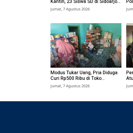
Kantin, 23 Siswa SD di Sidoarjo
Pol
Dilarikan ke RS
Waj
Jumat, 7 Agustus 2026
Jum
Modus Tukar Uang, Pria Diduga
Pe
Curi Rp500 Ribu di Toko
At
Pasuruan
Dib
Jumat, 7 Agustus 2026
Jum
Izi