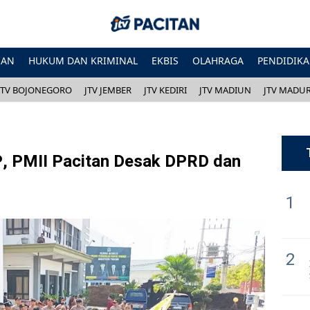
HAN
HUKUM DAN KRIMINAL
EKBIS
OLAHRAGA
PENDIDIK
JTV BOJONEGORO
JTV JEMBER
JTV KEDIRI
JTV MADIUN
JTV MADU
, PMII Pacitan Desak DPRD dan
1
2