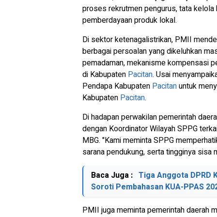
proses rekrutmen pengurus, tata kelola
pemberdayaan produk lokal.
Di sektor ketenagalistrikan, PMII mend
berbagai persoalan yang dikeluhkan masya
pemadaman, mekanisme kompensasi pelang
di Kabupaten
Pacitan
. Usai menyampaika
Pendapa Kabupaten
Pacitan
untuk meny
Kabupaten
Pacitan
.
Di hadapan perwakilan pemerintah dae
dengan Koordinator Wilayah SPPG terka
MBG. "Kami meminta SPPG memperhatikan
sarana pendukung, serta tingginya sisa 
Baca Juga :
Tiga Anggota DPRD Ko
Soroti Pembahasan KUA-PPAS 20
PMII juga meminta pemerintah daerah me