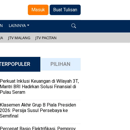
Masuk
Buat Tulisan
AN
LAINNYA
RA
JTV MALANG
JTV PACITAN
TERPOPULER
PILIHAN
Perkuat Inklusi Keuangan di Wilayah 3T,
Mantri BRI Hadirkan Solusi Finansial di
Pulau Seram
Klasemen Akhir Grup B Piala Presiden
2026: Persija Susul Persebaya ke
Semifinal
Percepat Rasio Elektrifikasi, Pemprov