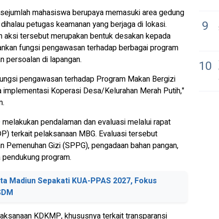
a sejumlah mahasiswa berupaya memasuki area gedung
9
dihalau petugas keamanan yang berjaga di lokasi.
an aksi tersebut merupakan bentuk desakan kepada
lankan fungsi pengawasan terhadap berbagai program
n persoalan di lapangan.
10
ungsi pengawasan terhadap Program Makan Bergizi
rta implementasi Koperasi Desa/Kelurahan Merah Putih,"
n.
D
melakukan pendalaman dan evaluasi melalui rapat
P) terkait pelaksanaan MBG. Evaluasi tersebut
n Pemenuhan Gizi (SPPG), pengadaan bahan pangan,
a pendukung program.
a Madiun Sepakati KUA-PPAS 2027, Fokus
 SDM
elaksanaan KDKMP, khususnya terkait transparansi