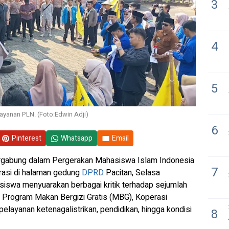
3
4
5
yanan PLN. (Foto:Edwin Adji)
6
Pinterest
Whatsapp
Email
rgabung dalam Pergerakan Mahasiswa Islam Indonesia
7
asi di halaman gedung
DPRD
Pacitan, Selasa
siswa menyuarakan berbagai kritik terhadap sejumlah
i Program Makan Bergizi Gratis (MBG), Koperasi
layanan ketenagalistrikan, pendidikan, hingga kondisi
8