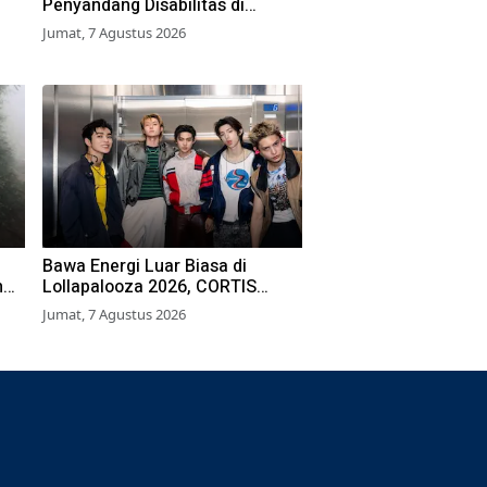
Penyandang Disabilitas di
Surabaya Ikuti Beragam Lomba
Jumat, 7 Agustus 2026
Bawa Energi Luar Biasa di
h
Lollapalooza 2026, CORTIS
Sukses Tembus Pasar Musik
Jumat, 7 Agustus 2026
Global