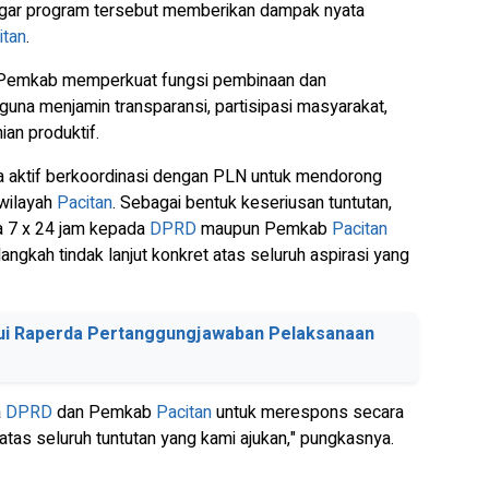
agar program tersebut memberikan dampak nyata
itan
.
Pemkab memperkuat fungsi pembinaan dan
na menjamin transparansi, partisipasi masyarakat,
ian produktif.
nta aktif berkoordinasi dengan PLN untuk mendorong
 wilayah
Pacitan
. Sebagai bentuk keseriusan tuntutan,
 7 x 24 jam kepada
DPRD
maupun Pemkab
Pacitan
ngkah tindak lanjut konkret atas seluruh aspirasi yang
ui Raperda Pertanggungjawaban Pelaksanaan
a
DPRD
dan Pemkab
Pacitan
untuk merespons secara
tas seluruh tuntutan yang kami ajukan," pungkasnya.