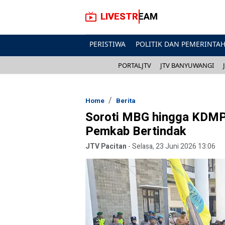
LIVESTREAM
PERISTIWA
POLITIK DAN PEMERINTA
PORTALJTV
JTV BANYUWANGI
Home
Berita
Soroti MBG hingga KDMP
Pemkab Bertindak
JTV Pacitan
-
Selasa, 23 Juni 2026 13:06