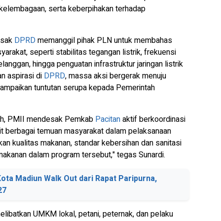
 kelembagaan, serta keberpihakan terhadap
esak
DPRD
memanggil pihak PLN untuk membahas
rakat, seperti stabilitas tegangan listrik, frekuensi
gan, hingga penguatan infrastruktur jaringan listrik
n aspirasi di
DPRD
, massa aksi bergerak menuju
ampaikan tuntutan serupa kepada Pemerintah
rah, PMII mendesak Pemkab
Pacitan
aktif berkoordinasi
it berbagai temuan masyarakat dalam pelaksanaan
 kualitas makanan, standar kebersihan dan sanitasi
makanan dalam program tersebut," tegas Sunardi.
ta Madiun Walk Out dari Rapat Paripurna,
27
libatkan UMKM lokal, petani, peternak, dan pelaku