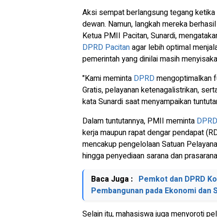
Aksi sempat berlangsung tegang ketik
dewan. Namun, langkah mereka berhasil 
Ketua PMII Pacitan, Sunardi, mengatak
DPRD
Pacitan
agar lebih optimal menja
pemerintah yang dinilai masih menyisaka
"Kami meminta
DPRD
mengoptimalkan f
Gratis, pelayanan ketenagalistrikan, se
kata Sunardi saat menyampaikan tuntuta
Dalam tuntutannya, PMII meminta
DPR
kerja maupun rapat dengar pendapat (RD
mencakup pengelolaan Satuan Pelayana
hingga penyediaan sarana dan prasaran
Baca Juga :
Pemkot dan DPRD Kot
Pembangunan pada Ekonomi dan
Selain itu, mahasiswa juga menyoroti p