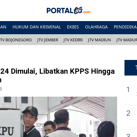
HAN
HUKUM DAN KRIMINAL
EKBIS
OLAHRAGA
PENDIDIK
JTV BOJONEGORO
JTV JEMBER
JTV KEDIRI
JTV MADIUN
JTV MADU
024 Dimulai, Libatkan KPPS Hingga
n
1
3
2
3