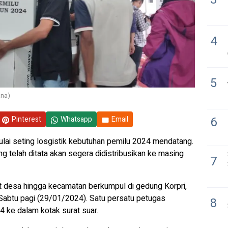
4
5
ana)
6
Pinterest
Whatsapp
Email
ai seting losgistik kebutuhan pemilu 2024 mendatang.
g telah ditata akan segera didistribusikan ke masing
7
at desa hingga kecamatan berkumpul di gedung Korpri,
abtu pagi (29/01/2024). Satu persatu petugas
8
 ke dalam kotak surat suar.