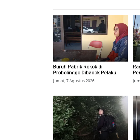
Buruh Pabrik Rokok di
Ra
Probolinggo Dibacok Pelaku
Pen
Begal, Motor dan Tas Amblas
Su
Jumat, 7 Agustus 2026
Jum