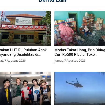
yakan HUT RI, Puluhan Anak
Modus Tukar Uang, Pria Didu
yandang Disabilitas di
Curi Rp500 Ribu di Toko
rabaya Ikuti Beragam Lomba
Pasuruan
at, 7 Agustus 2026
Jumat, 7 Agustus 2026