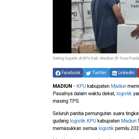
Seting logstik di KPU Kab. Madiun (ft Tova Prad
Facebook
Twitter
Linkedin
MADIUN
-
KPU
kabupaten
Madiun
memul
Pasalnya dalam waktu dekat,
logistik
yan
masing TPS.
Seluruh panitia pemungutan suara tingk
gudang
logistik
KPU
kabupaten
Madiun
S
memasukkan semua
logistik
pemilu 2024