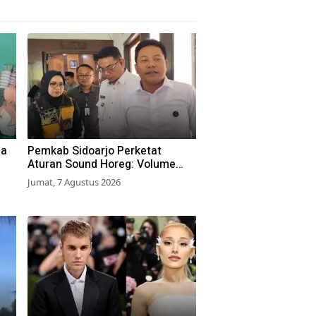
ga
Pemkab Sidoarjo Perketat
Aturan Sound Horeg: Volume
Dibatasi 55 dB, Wajib Kantongi
Jumat, 7 Agustus 2026
Izin