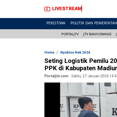
LIVESTREAM
PERISTIWA
POLITIK DAN PEMERINTA
PORTALJTV
JTV BANYUWANGI
Home
Nyoblos Rek 2024
Seting Logistik Pemilu 2
PPK di Kabupaten Madiu
Portaljtv.com
-
Sabtu, 27 Januari 2024 14:4