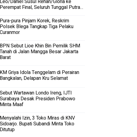
Leo/Daniel Susul Rehan/Gloria ke
Perempat Final, Seluruh Tunggal Putra
Terhenti
Pura-pura Pinjam Korek, Reskrim
Polsek Blega Tangkap Tiga Pelaku
Curanmor
BPN Sebut Lioe Khin Bin Pemilik SHM
Tanah di Jalan Mangga Besar Jakarta
Barat
KM Griya Idola Tenggelam di Perairan
Bangkalan, Delapan Kru Selamat
Sebut Wartawan Londo Ireng, IJTI
Surabaya Desak Presiden Prabowo
Minta Maaf
Menyalahi Izin, 3 Toko Miras di KNV
Sidoarjo. Bupati Subandi Minta Toko
Ditutup