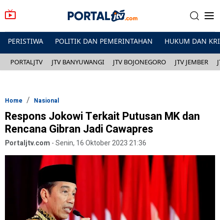
PERISTIWA
POLITIK DAN PEMERINTAHAN
HUKUM DAN KR
PORTALJTV
JTV BANYUWANGI
JTV BOJONEGORO
JTV JEMBER
Home
Nasional
Respons Jokowi Terkait Putusan MK dan
Rencana Gibran Jadi Cawapres
Portaljtv.com
-
Senin, 16 Oktober 2023 21:36