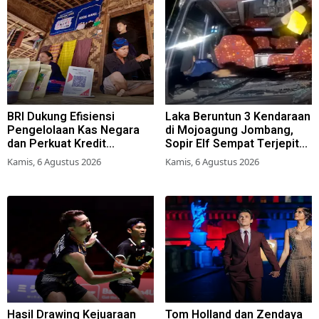
BRI Dukung Efisiensi
Laka Beruntun 3 Kendaraan
Pengelolaan Kas Negara
di Mojoagung Jombang,
dan Perkuat Kredit
Sopir Elf Sempat Terjepit
Berkualitas demi Dongkrak
Kemudi
Kamis, 6 Agustus 2026
Kamis, 6 Agustus 2026
Sektor Riil
Hasil Drawing Kejuaraan
Tom Holland dan Zendaya