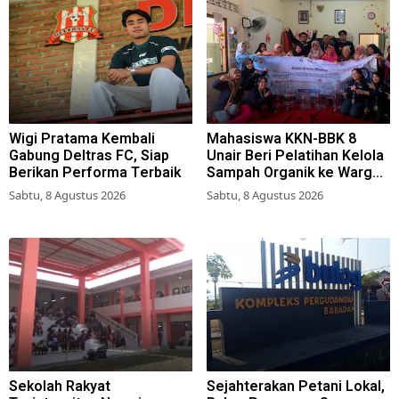
Wigi Pratama Kembali
Mahasiswa KKN-BBK 8
Gabung Deltras FC, Siap
Unair Beri Pelatihan Kelola
Berikan Performa Terbaik
Sampah Organik ke Warga
Simokerto Surabaya
Sabtu, 8 Agustus 2026
Sabtu, 8 Agustus 2026
Sekolah Rakyat
Sejahterakan Petani Lokal,