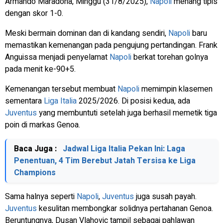
Armando Maradona, Minggu (31/8/2025),
Napoli
menang tipis
dengan skor 1-0.
Meski bermain dominan dan di kandang sendiri,
Napoli
baru
memastikan kemenangan pada pengujung pertandingan. Frank
Anguissa menjadi penyelamat
Napoli
berkat torehan golnya
pada menit ke-90+5.
Kemenangan tersebut membuat
Napoli
memimpin klasemen
sementara
Liga Italia
2025/2026. Di posisi kedua, ada
Juventus
yang membuntuti setelah juga berhasil memetik tiga
poin di markas Genoa.
Baca Juga :
Jadwal Liga Italia Pekan Ini: Laga
Penentuan, 4 Tim Berebut Jatah Tersisa ke Liga
Champions
Sama halnya seperti
Napoli
,
Juventus
juga susah payah.
Juventus
kesulitan membongkar solidnya pertahanan Genoa.
Beruntungnya, Dusan Vlahovic tampil sebagai pahlawan