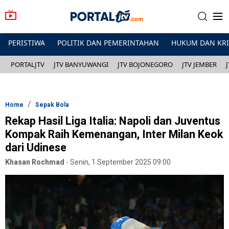
PERISTIWA
POLITIK DAN PEMERINTAHAN
HUKUM DAN KR
PORTALJTV
JTV BANYUWANGI
JTV BOJONEGORO
JTV JEMBER
Home
Sepak Bola
Rekap Hasil Liga Italia: Napoli dan Juventus
Kompak Raih Kemenangan, Inter Milan Keok
dari Udinese
Khasan Rochmad
-
Senin, 1 September 2025 09:00