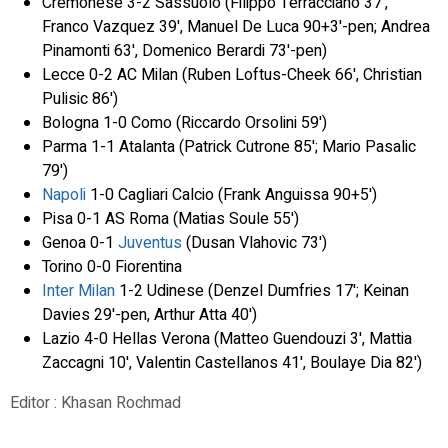
Cremonese 3-2 Sassuolo (Filippo Terracciano 37',
Franco Vazquez 39', Manuel De Luca 90+3'-pen; Andrea
Pinamonti 63', Domenico Berardi 73'-pen)
Lecce 0-2 AC Milan (Ruben Loftus-Cheek 66', Christian
Pulisic 86')
Bologna 1-0 Como (Riccardo Orsolini 59')
Parma 1-1 Atalanta (Patrick Cutrone 85'; Mario Pasalic
79')
Napoli
1-0 Cagliari Calcio (Frank Anguissa 90+5')
Pisa 0-1 AS Roma (Matias Soule 55')
Genoa 0-1
Juventus
(Dusan Vlahovic 73')
Torino 0-0 Fiorentina
Inter Milan
1-2 Udinese (Denzel Dumfries 17'; Keinan
Davies 29'-pen, Arthur Atta 40')
Lazio 4-0 Hellas Verona (Matteo Guendouzi 3', Mattia
Zaccagni 10', Valentin Castellanos 41', Boulaye Dia 82')
Editor : Khasan Rochmad