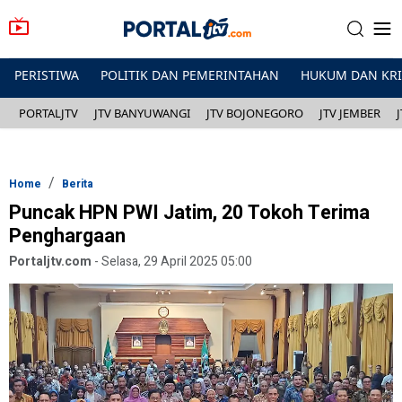
PERISTIWA
POLITIK DAN PEMERINTAHAN
HUKUM DAN KR
PORTALJTV
JTV BANYUWANGI
JTV BOJONEGORO
JTV JEMBER
Home
Berita
Puncak HPN PWI Jatim, 20 Tokoh Terima
Penghargaan
Portaljtv.com
-
Selasa, 29 April 2025 05:00