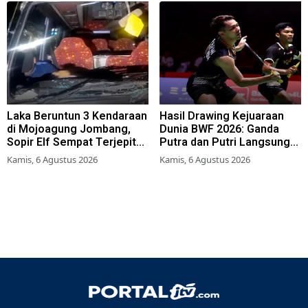
Laka Beruntun 3 Kendaraan
Hasil Drawing Kejuaraan
di Mojoagung Jombang,
Dunia BWF 2026: Ganda
Sopir Elf Sempat Terjepit
Putra dan Putri Langsung
Kemudi
Lolos Babak Kedua, 6 Wakil
Kamis, 6 Agustus 2026
Kamis, 6 Agustus 2026
Bertarung dari Awal