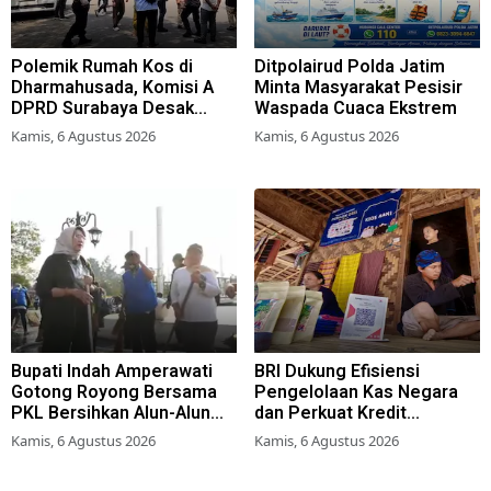
Polemik Rumah Kos di
Ditpolairud Polda Jatim
Dharmahusada, Komisi A
Minta Masyarakat Pesisir
DPRD Surabaya Desak
Waspada Cuaca Ekstrem
Pemkot Terbitkan Perwali
Kamis, 6 Agustus 2026
Kamis, 6 Agustus 2026
Perda Hunian Layak
Bupati Indah Amperawati
BRI Dukung Efisiensi
Gotong Royong Bersama
Pengelolaan Kas Negara
PKL Bersihkan Alun-Alun
dan Perkuat Kredit
Lumajang
Berkualitas demi Dongkrak
Kamis, 6 Agustus 2026
Kamis, 6 Agustus 2026
Sektor Riil