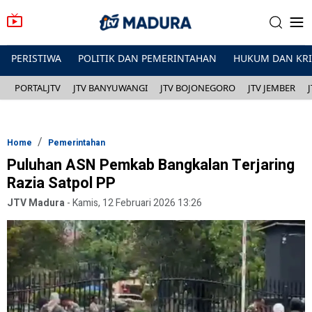
PERISTIWA
POLITIK DAN PEMERINTAHAN
HUKUM DAN KR
PORTALJTV
JTV BANYUWANGI
JTV BOJONEGORO
JTV JEMBER
Home
Pemerintahan
Puluhan ASN Pemkab Bangkalan Terjaring
Razia Satpol PP
JTV Madura
-
Kamis, 12 Februari 2026 13:26