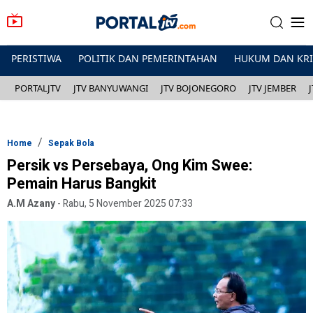
PERISTIWA
POLITIK DAN PEMERINTAHAN
HUKUM DAN KR
PORTALJTV
JTV BANYUWANGI
JTV BOJONEGORO
JTV JEMBER
Home
Sepak Bola
Persik vs Persebaya, Ong Kim Swee:
Pemain Harus Bangkit
A.M Azany
-
Rabu, 5 November 2025 07:33