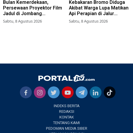
Bulan Kemerdekaan,
Kebakaran Bromo Diduga
Persewaan Proyektor Film
Akibat Warga Lupa Matikan
Jadul di Jombang
Api Perapian di Jalur
Meningkat
Tradisional
Sabtu, 8 Agustus 2026
Sabtu, 8 Agustus 2026
INDEKS BERITA
REDAKSI
KONTAK
TENTANG KAMI
PEDOMAN MEDIA SIBER