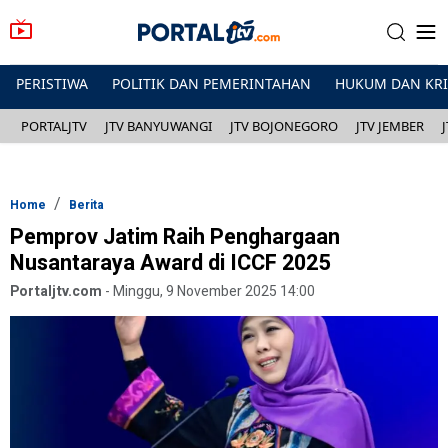
PERISTIWA
POLITIK DAN PEMERINTAHAN
HUKUM DAN KR
PORTALJTV
JTV BANYUWANGI
JTV BOJONEGORO
JTV JEMBER
Home
Berita
Pemprov Jatim Raih Penghargaan
Nusantaraya Award di ICCF 2025
Portaljtv.com
-
Minggu, 9 November 2025 14:00